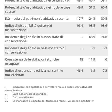
Potenzialità d'uso abitativo nei centri abitati
48.1
46.7
53.1
Potenzialità d'uso abitativo nei nuclei e case
49.9
51.5
60.4
sparse
Età media del patrimonio abitativo recente
17.7
24.3
30.5
Indice di disponibilità dei servizi
93.4
98.5
98.6
nell'abitazione
Incidenza degli edifici in buono stato di
...
68.5
74.6
conservazione
Incidenza degli edifici in pessimo stato di
...
3.1
5.3
conservazione
Consistenza delle abitazioni storiche
18
11.9
6
occupate
Indice di espansione edilizia nei centri e
46.4
6.8
7.2
nuclei abitati
-
Indicatore non applicabile per valore nullo o poco significativo del
denominatore
..
Dato non ancora disponibile
...
Dato non rilevato
....
La mancanza o esiguità del fenomeno rende i valori non significativi