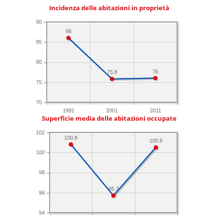
Incidenza delle abitazioni in proprietà
90
86
85
80
76
75.8
75
70
1991
2001
2011
Superficie media delle abitazioni occupate
102
100.8
100.5
100
98
95.7
96
94