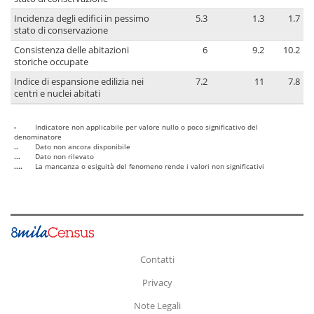
Incidenza degli edifici in pessimo
5.3
1.3
1.7
stato di conservazione
Consistenza delle abitazioni
6
9.2
10.2
storiche occupate
Indice di espansione edilizia nei
7.2
11
7.8
centri e nuclei abitati
-
Indicatore non applicabile per valore nullo o poco significativo del
denominatore
..
Dato non ancora disponibile
...
Dato non rilevato
....
La mancanza o esiguità del fenomeno rende i valori non significativi
Contatti
Privacy
Note Legali