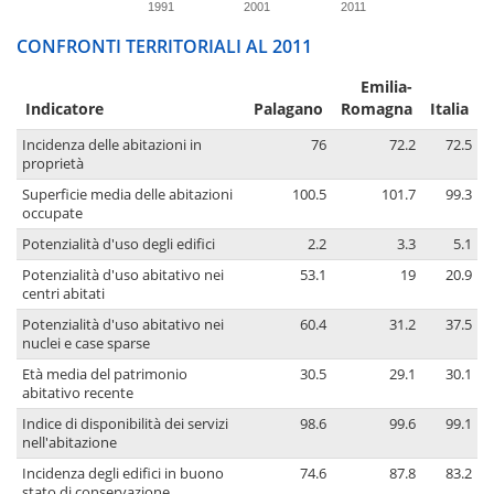
1991
2001
2011
CONFRONTI TERRITORIALI AL 2011
Emilia-
Indicatore
Palagano
Romagna
Italia
Incidenza delle abitazioni in
76
72.2
72.5
proprietà
Superficie media delle abitazioni
100.5
101.7
99.3
occupate
Potenzialità d'uso degli edifici
2.2
3.3
5.1
Potenzialità d'uso abitativo nei
53.1
19
20.9
centri abitati
Potenzialità d'uso abitativo nei
60.4
31.2
37.5
nuclei e case sparse
Età media del patrimonio
30.5
29.1
30.1
abitativo recente
Indice di disponibilità dei servizi
98.6
99.6
99.1
nell'abitazione
Incidenza degli edifici in buono
74.6
87.8
83.2
stato di conservazione