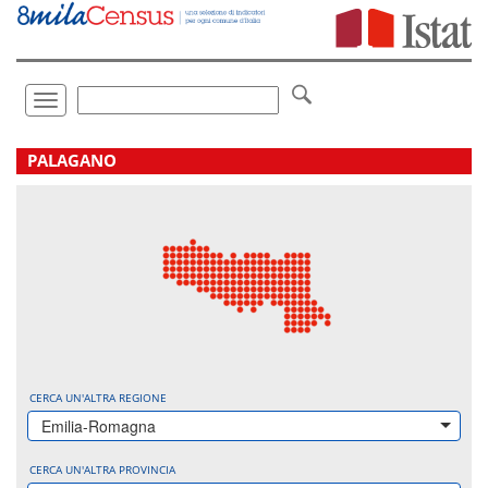
Vai
direttamente
a:
Contenuto
Ricerca
Toggle
navigation
.
PALAGANO
CERCA UN'ALTRA REGIONE
Emilia-Romagna
CERCA UN'ALTRA PROVINCIA