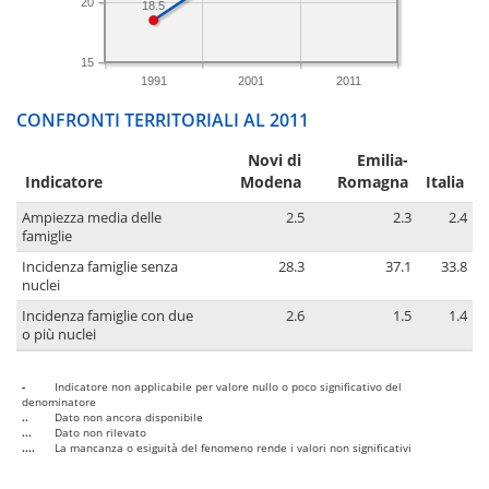
20
18.5
15
1991
2001
2011
CONFRONTI TERRITORIALI AL 2011
Novi di
Emilia-
Indicatore
Modena
Romagna
Italia
Ampiezza media delle
2.5
2.3
2.4
famiglie
Incidenza famiglie senza
28.3
37.1
33.8
nuclei
Incidenza famiglie con due
2.6
1.5
1.4
o più nuclei
-
Indicatore non applicabile per valore nullo o poco significativo del
denominatore
..
Dato non ancora disponibile
...
Dato non rilevato
....
La mancanza o esiguità del fenomeno rende i valori non significativi