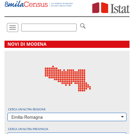
Vai
direttamente
a:
Contenuto
Ricerca
Toggle
navigation
.
NOVI DI MODENA
CERCA UN'ALTRA REGIONE
Emilia-Romagna
CERCA UN'ALTRA PROVINCIA