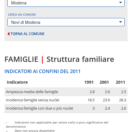
Modena
CERCA UN COMUNE
Novi di Modena
TORNA AL COMUNE
FAMIGLIE
|
Struttura familiare
INDICATORI AI CONFINI DEL 2011
Indicatore
1991
2001
2011
Ampiezza media delle famiglie
2.8
2.6
2.5
Incidenza famiglie senza nuclei
18.5
23.9
28.3
Incidenza famiglie con due o più nuclei
3
2.4
2.6
-
Indicatore non applicabile per valore nullo o poco significativo del
denominatore
..
Dato non ancora disponibile