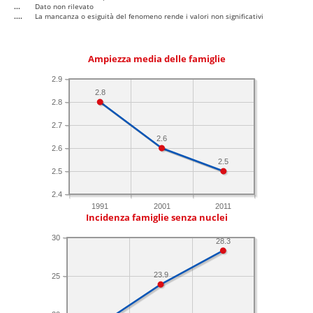
...
Dato non rilevato
....
La mancanza o esiguità del fenomeno rende i valori non significativi
Ampiezza media delle famiglie
2.9
2.8
2.8
2.7
2.6
2.6
2.5
2.5
2.4
1991
2001
2011
Incidenza famiglie senza nuclei
30
28.3
23.9
25