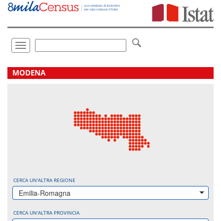
Vai
direttamente
a:
Contenuto
Ricerca
Toggle
navigation
.
MODENA
CERCA UN'ALTRA REGIONE
Emilia-Romagna
CERCA UN'ALTRA PROVINCIA