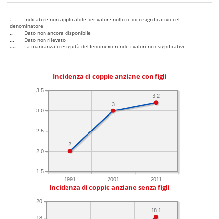
-
Indicatore non applicabile per valore nullo o poco significativo del
denominatore
..
Dato non ancora disponibile
...
Dato non rilevato
....
La mancanza o esiguità del fenomeno rende i valori non significativi
Incidenza di coppie anziane con figli
3.5
3.2
3
3.0
2.5
2
2.0
1.5
1991
2001
2011
Incidenza di coppie anziane senza figli
20
18.1
18