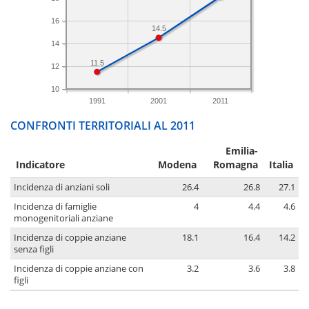
16
14.5
14
11.5
12
10
1991
2001
2011
CONFRONTI TERRITORIALI AL 2011
Emilia-
Indicatore
Modena
Romagna
Italia
Incidenza di anziani soli
26.4
26.8
27.1
Incidenza di famiglie
4
4.4
4.6
monogenitoriali anziane
Incidenza di coppie anziane
18.1
16.4
14.2
senza figli
Incidenza di coppie anziane con
3.2
3.6
3.8
figli