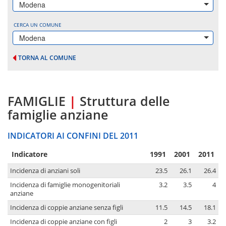
Modena
CERCA UN COMUNE
Modena
TORNA AL COMUNE
FAMIGLIE
|
Struttura delle
famiglie anziane
INDICATORI AI CONFINI DEL 2011
Indicatore
1991
2001
2011
Incidenza di anziani soli
23.5
26.1
26.4
Incidenza di famiglie monogenitoriali
3.2
3.5
4
anziane
Incidenza di coppie anziane senza figli
11.5
14.5
18.1
Incidenza di coppie anziane con figli
2
3
3.2