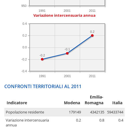
950
1991
2001
2011
Variazione intercensuaria annua
0.4
0.2
0.2
0.0
-0.1
-0.2
-0.2
-0.4
1991
2001
2011
CONFRONTI TERRITORIALI AL 2011
Emilia-
Indicatore
Modena
Romagna
Italia
Popolazione residente
179149
4342135
59433744
Variazione intercensuaria
0.2
0.8
0.4
annua