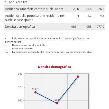
15 anni ed oltre
Incidenza superficie centri e nuclei abitati
23.6
25.6
26.3
Incidenza della popolazione residente nei
4
4.2
4.3
nuclei e case sparse
Densità demografica
966.1
958
977.9
-
Indicatore non applicabile per valore nullo o poco significativo del
denominatore
..
Dato non ancora disponibile
...
Dato non rilevato
....
La mancanza o esiguità del fenomeno rende i valori non significativi
Densità demografica
980
970
966.1
958
960