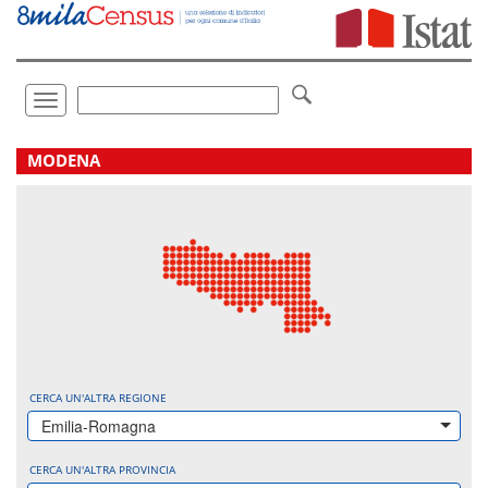
Vai
direttamente
a:
Contenuto
Ricerca
Toggle
navigation
.
MODENA
CERCA UN'ALTRA REGIONE
Emilia-Romagna
CERCA UN'ALTRA PROVINCIA