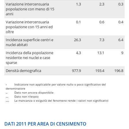
Variazione intercensuaria
1.3
2.3
0.3
popolazione con meno di 15
anni
Variazione intercensuaria
0.1
0.6
0.4
popolazione con 15 anni ed
oltre
Incidenza superficie centri e
26.3
7.3
6.4
nuclei abitati
Incidenza della popolazione
4.3
13.1
9
residente nei nuclei e case
sparse
Densità demografica
977.9
193.4
196.8
-
Indicatore non applicabile per valore nullo o poco significativo del
denominatore
..
Dato non ancora disponibile
...
Dato non rilevato
....
La mancanza o esiguità del fenomeno rende i valori non significativi
DATI 2011 PER AREA DI CENSIMENTO