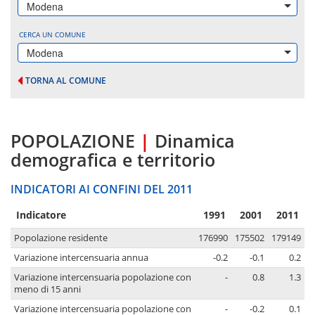
Modena
CERCA UN COMUNE
Modena
TORNA AL COMUNE
POPOLAZIONE
|
Dinamica
demografica e territorio
INDICATORI AI CONFINI DEL 2011
Indicatore
1991
2001
2011
Popolazione residente
176990
175502
179149
Variazione intercensuaria annua
-0.2
-0.1
0.2
Variazione intercensuaria popolazione con
-
0.8
1.3
meno di 15 anni
Variazione intercensuaria popolazione con
-
-0.2
0.1