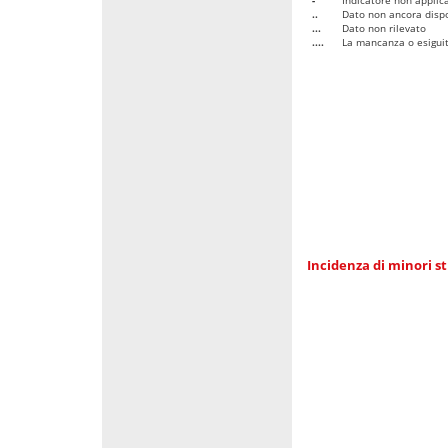
..
Dato non ancora dispo
...
Dato non rilevato
....
La mancanza o esiguità
Incidenza di minori st