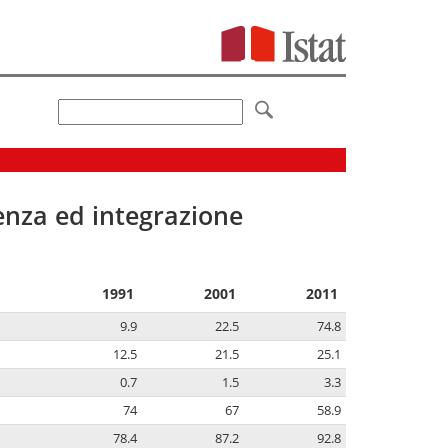
senza ed integrazione
1991
2001
2011
9.9
22.5
74.8
12.5
21.5
25.1
0.7
1.5
3.3
74
67
58.9
78.4
87.2
92.8