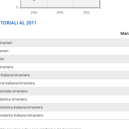
0
1991
2001
2011
TORIALI AL 2011
Mar
tranieri
anieri
ste
traniera
taliana/straniera
e italiana/straniera
enziale straniera
lastica straniera
lastica italiana/straniera
ndente italiano/straniero
bile per valore nullo o poco significativo del denominatore