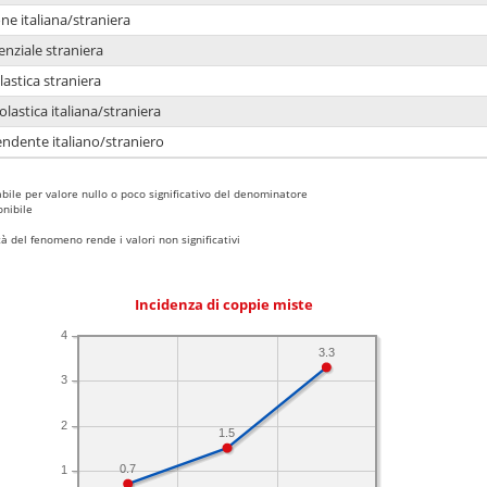
e italiana/straniera
enziale straniera
lastica straniera
lastica italiana/straniera
ndente italiano/straniero
bile per valore nullo o poco significativo del denominatore
nibile
 del fenomeno rende i valori non significativi
Incidenza di coppie miste
4
3.3
3
2
1.5
0.7
1