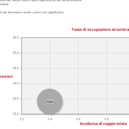
nibile
 del fenomeno rende i valori non significativi
Tasso di occupazione stranier
25.5
25.0
24.5
ranieri
24.0
23.5
Italia
23.0
2.2
2.4
2.6
2.8
Incidenza di coppie miste