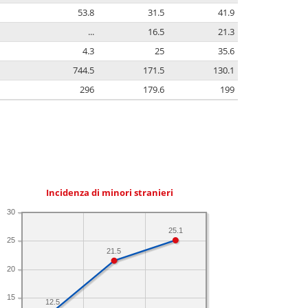
53.8
31.5
41.9
...
16.5
21.3
4.3
25
35.6
744.5
171.5
130.1
296
179.6
199
Incidenza di minori stranieri
30
25.1
25
21.5
20
15
12.5