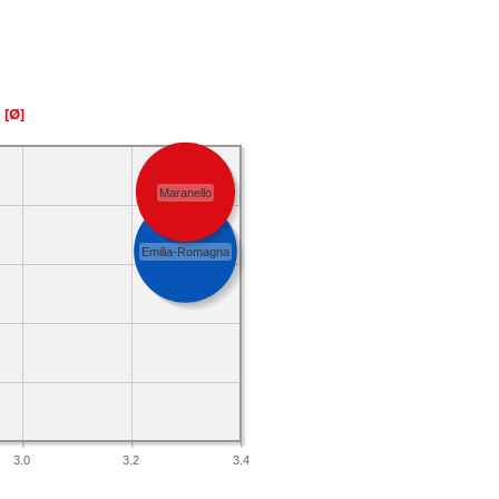
a
[Ø]
Maranello
Emilia-Romagna
3.0
3.2
3.4