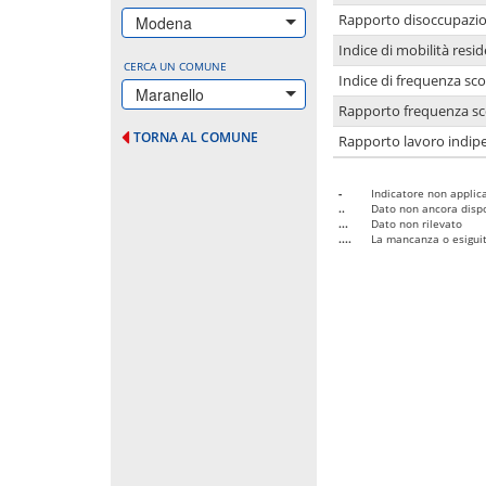
Rapporto disoccupazion
Modena
Indice di mobilità resid
CERCA UN COMUNE
Indice di frequenza sco
Maranello
Rapporto frequenza sco
TORNA AL COMUNE
Rapporto lavoro indipe
-
Indicatore non applica
..
Dato non ancora dispo
...
Dato non rilevato
....
La mancanza o esiguità