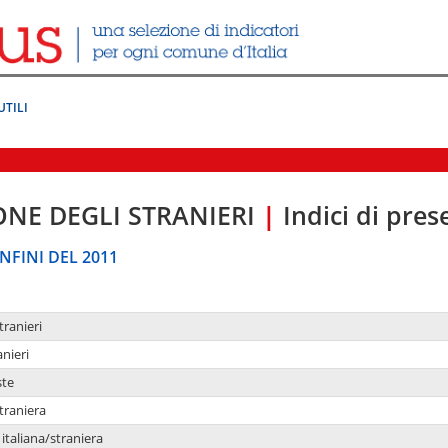
UTILI
ONE DEGLI STRANIERI
|
Indici di pre
NFINI DEL 2011
tranieri
anieri
ste
traniera
taliana/straniera