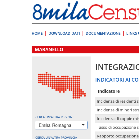
Vai
direttamente
a:
Contenuto
Ricerca
HOME
DOWNLOAD DATI
DOCUMENTAZIONE
LINKS 
.
MARANELLO
INTEGRAZI
INDICATORI AI CO
Indicatore
Incidenza di residenti s
Incidenza di minori str
CERCA UN'ALTRA REGIONE
Incidenza di coppie mi
Emilia-Romagna
Tasso di occupazione s
Rapporto occupazione i
CERCA UN'ALTRA PROVINCIA