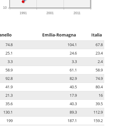
10
1991
2001
2011
anello
Emilia-Romagna
Italia
74.8
104.1
67.8
25.1
24.6
23.4
3.3
3.3
2.4
58.9
61.1
58.9
92.8
82.9
74.9
41.9
40.5
80.4
21.3
17.9
16
35.6
40.3
39.5
130.1
89.3
112.9
199
187.1
159.2