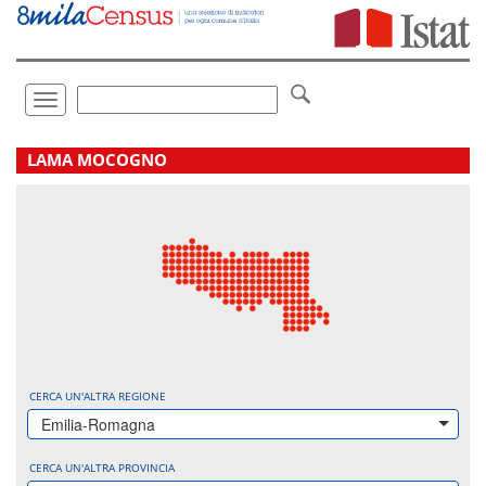
Vai
direttamente
a:
Contenuto
Ricerca
Toggle
navigation
.
LAMA MOCOGNO
CERCA UN'ALTRA REGIONE
Emilia-Romagna
CERCA UN'ALTRA PROVINCIA