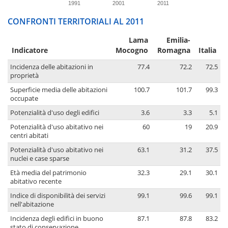
1991
2001
2011
CONFRONTI TERRITORIALI AL 2011
Lama
Emilia-
Indicatore
Mocogno
Romagna
Italia
Incidenza delle abitazioni in
77.4
72.2
72.5
proprietà
Superficie media delle abitazioni
100.7
101.7
99.3
occupate
Potenzialità d'uso degli edifici
3.6
3.3
5.1
Potenzialità d'uso abitativo nei
60
19
20.9
centri abitati
Potenzialità d'uso abitativo nei
63.1
31.2
37.5
nuclei e case sparse
Età media del patrimonio
32.3
29.1
30.1
abitativo recente
Indice di disponibilità dei servizi
99.1
99.6
99.1
nell'abitazione
Incidenza degli edifici in buono
87.1
87.8
83.2
stato di conservazione