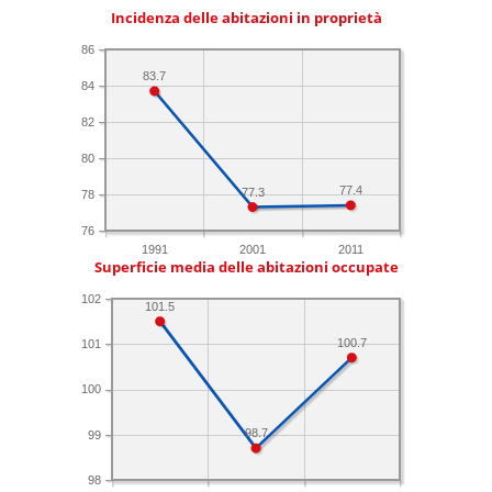
Incidenza delle abitazioni in proprietà
86
83.7
84
82
80
77.4
77.3
78
76
1991
2001
2011
Superficie media delle abitazioni occupate
102
101.5
100.7
101
100
98.7
99
98