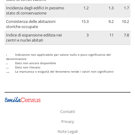
Incidenza degli edifici in pessimo
1.2
1.3
1.7
stato di conservazione
Consistenza delle abitazioni
15.3
9.2
10.2
storiche occupate
Indice di espansione edilizia nei
3
11
7.8
centri e nuclei abitati
-
Indicatore non applicabile per valore nullo o poco significativo del
denominatore
..
Dato non ancora disponibile
...
Dato non rilevato
....
La mancanza o esiguità del fenomeno rende i valori non significativi
Contatti
Privacy
Note Legali