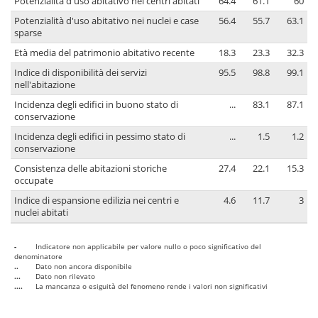
Potenzialità d'uso abitativo nei centri abitati
64.4
61.1
60
Potenzialità d'uso abitativo nei nuclei e case
56.4
55.7
63.1
sparse
Età media del patrimonio abitativo recente
18.3
23.3
32.3
Indice di disponibilità dei servizi
95.5
98.8
99.1
nell'abitazione
Incidenza degli edifici in buono stato di
...
83.1
87.1
conservazione
Incidenza degli edifici in pessimo stato di
...
1.5
1.2
conservazione
Consistenza delle abitazioni storiche
27.4
22.1
15.3
occupate
Indice di espansione edilizia nei centri e
4.6
11.7
3
nuclei abitati
-
Indicatore non applicabile per valore nullo o poco significativo del
denominatore
..
Dato non ancora disponibile
...
Dato non rilevato
....
La mancanza o esiguità del fenomeno rende i valori non significativi