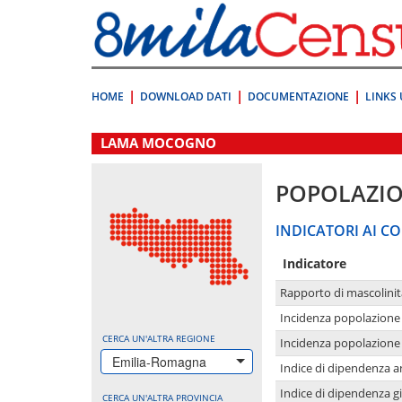
Vai
direttamente
a:
Contenuto
Ricerca
HOME
DOWNLOAD DATI
DOCUMENTAZIONE
LINKS 
.
LAMA MOCOGNO
POPOLAZI
INDICATORI AI CO
Indicatore
Rapporto di mascolinit
Incidenza popolazione 
CERCA UN'ALTRA REGIONE
Incidenza popolazione 
Emilia-Romagna
Indice di dipendenza a
Indice di dipendenza g
CERCA UN'ALTRA PROVINCIA