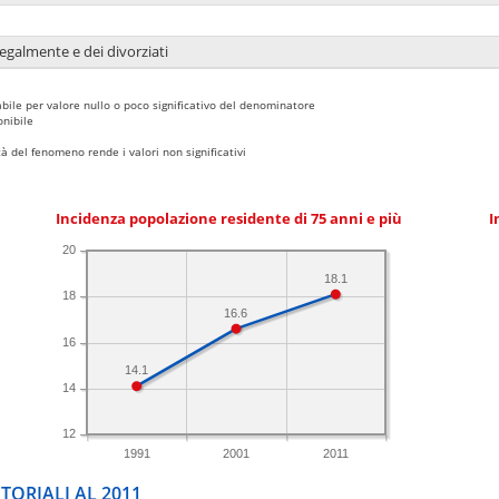
legalmente e dei divorziati
bile per valore nullo o poco significativo del denominatore
nibile
 del fenomeno rende i valori non significativi
Incidenza popolazione residente di 75 anni e più
I
20
18.1
18
16.6
16
14.1
14
12
1991
2001
2011
TORIALI AL 2011