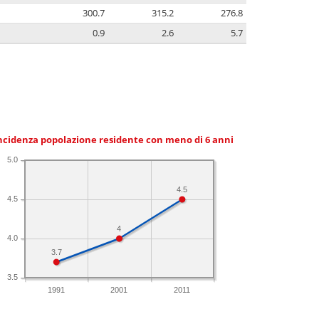
300.7
315.2
276.8
0.9
2.6
5.7
ncidenza popolazione residente con meno di 6 anni
5.0
4.5
4.5
4
4.0
3.7
3.5
1991
2001
2011