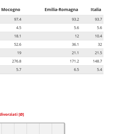
 Mocogno
Emilia-Romagna
Italia
97.4
93.2
93.7
4.5
5.6
5.6
18.1
12
10.4
52.6
36.1
32
19
21.1
21.5
276.8
171.2
148.7
5.7
6.5
5.4
divorziati
[Ø]