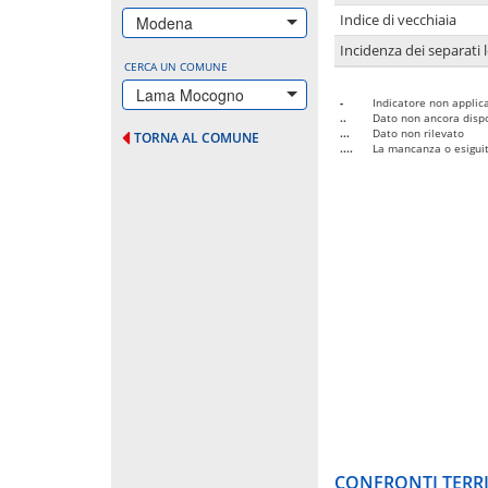
Indice di vecchiaia
Modena
Incidenza dei separati 
CERCA UN COMUNE
Lama Mocogno
-
Indicatore non applica
..
Dato non ancora dispo
...
Dato non rilevato
TORNA AL COMUNE
....
La mancanza o esiguità
CONFRONTI TERRI