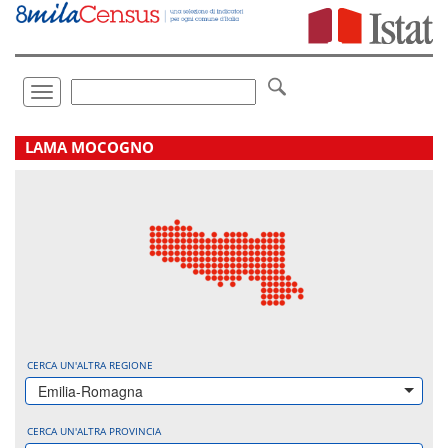
Vai
direttamente
a:
Contenuto
Ricerca
Toggle
navigation
.
LAMA MOCOGNO
CERCA UN'ALTRA REGIONE
Emilia-Romagna
CERCA UN'ALTRA PROVINCIA