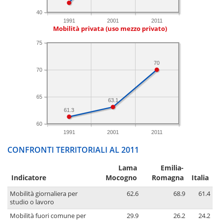
40
1991
2001
2011
Mobilità privata (uso mezzo privato)
75
70
70
65
63.1
61.3
60
1991
2001
2011
CONFRONTI TERRITORIALI AL 2011
Lama
Emilia-
Indicatore
Mocogno
Romagna
Italia
Mobilità giornaliera per
62.6
68.9
61.4
studio o lavoro
Mobilità fuori comune per
29.9
26.2
24.2