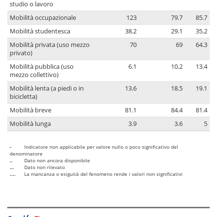
studio o lavoro
Mobilità occupazionale
123
79.7
85.7
Mobilità studentesca
38.2
29.1
35.2
Mobilità privata (uso mezzo
70
69
64.3
privato)
Mobilità pubblica (uso
6.1
10.2
13.4
mezzo collettivo)
Mobilità lenta (a piedi o in
13.6
18.5
19.1
bicicletta)
Mobilità breve
81.1
84.4
81.4
Mobilità lunga
3.9
3.6
5
-
Indicatore non applicabile per valore nullo o poco significativo del
denominatore
..
Dato non ancora disponibile
...
Dato non rilevato
....
La mancanza o esiguità del fenomeno rende i valori non significativi