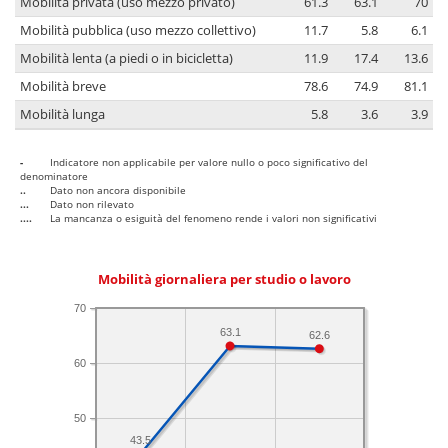
Mobilità privata (uso mezzo privato)
61.3
63.1
70
Mobilità pubblica (uso mezzo collettivo)
11.7
5.8
6.1
Mobilità lenta (a piedi o in bicicletta)
11.9
17.4
13.6
Mobilità breve
78.6
74.9
81.1
Mobilità lunga
5.8
3.6
3.9
-
Indicatore non applicabile per valore nullo o poco significativo del
denominatore
..
Dato non ancora disponibile
...
Dato non rilevato
....
La mancanza o esiguità del fenomeno rende i valori non significativi
Mobilità giornaliera per studio o lavoro
70
63.1
62.6
60
50
43.5