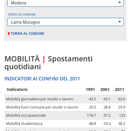
Modena
CERCA UN COMUNE
Lama Mocogno
TORNA AL COMUNE
MOBILITÀ
|
Spostamenti
quotidiani
INDICATORI AI CONFINI DEL 2011
Indicatore
1991
2001
2011
Mobilità giornaliera per studio o lavoro
43.5
63.1
62.6
Mobilità fuori comune per studio o lavoro
20.5
28.8
29.9
Mobilità occupazionale
118.7
97.2
123
Mobilità studentesca
48.8
53.3
38.2