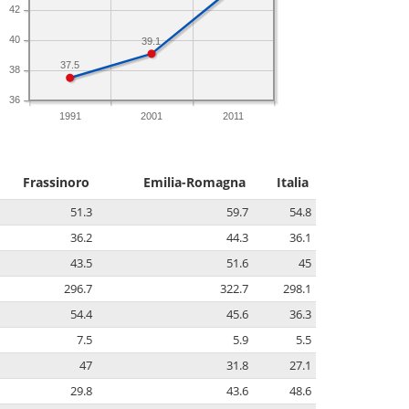
42
40
39.1
37.5
38
36
1991
2001
2011
Frassinoro
Emilia-Romagna
Italia
51.3
59.7
54.8
36.2
44.3
36.1
43.5
51.6
45
296.7
322.7
298.1
54.4
45.6
36.3
7.5
5.9
5.5
47
31.8
27.1
29.8
43.6
48.6