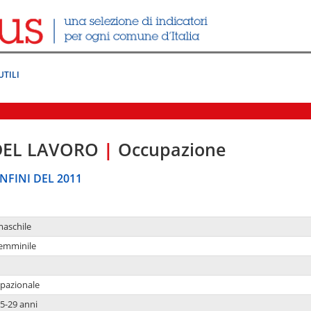
UTILI
DEL LAVORO
|
Occupazione
NFINI DEL 2011
maschile
femminile
upazionale
5-29 anni