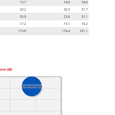
15.7
18.8
18.8
23.2
32.3
31.7
35.9
23.6
21.1
17.2
15.1
16.2
173.9
174.4
161.1
 anni
[Ø]
Emilia-Romagna