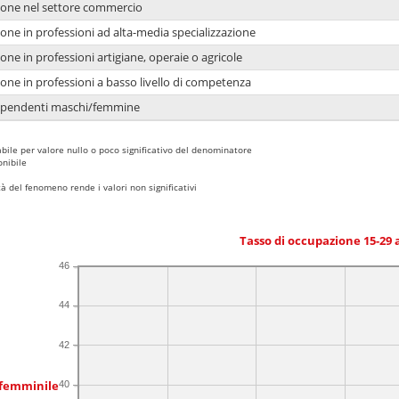
ione nel settore commercio
one in professioni ad alta-media specializzazione
one in professioni artigiane, operaie o agricole
one in professioni a basso livello di competenza
dipendenti maschi/femmine
bile per valore nullo o poco significativo del denominatore
nibile
 del fenomeno rende i valori non significativi
Tasso di occupazione 15-29
46
44
42
 femminile
40