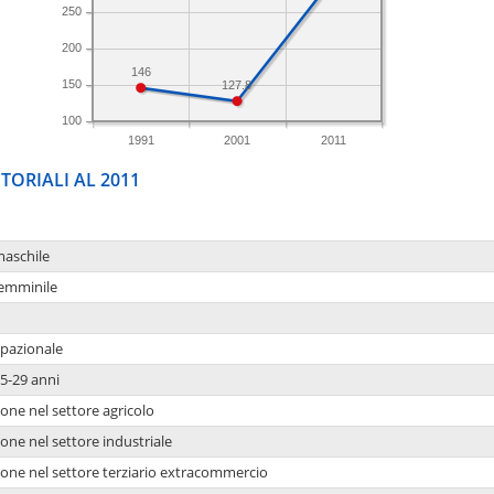
250
200
146
150
127.8
100
1991
2001
2011
TORIALI AL 2011
maschile
femminile
upazionale
5-29 anni
one nel settore agricolo
one nel settore industriale
ione nel settore terziario extracommercio