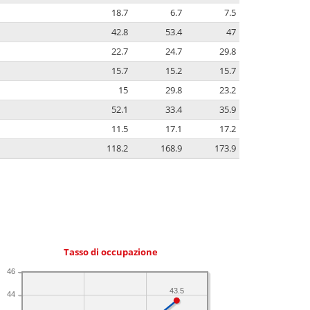
18.7
6.7
7.5
42.8
53.4
47
22.7
24.7
29.8
15.7
15.2
15.7
15
29.8
23.2
52.1
33.4
35.9
11.5
17.1
17.2
118.2
168.9
173.9
Tasso di occupazione
46
43.5
44