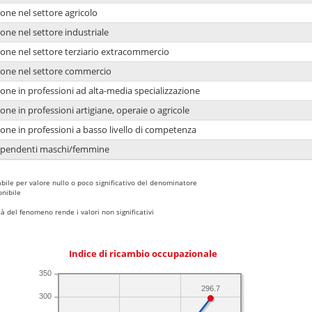
one nel settore agricolo
one nel settore industriale
ione nel settore terziario extracommercio
ione nel settore commercio
one in professioni ad alta-media specializzazione
one in professioni artigiane, operaie o agricole
one in professioni a basso livello di competenza
dipendenti maschi/femmine
bile per valore nullo o poco significativo del denominatore
nibile
 del fenomeno rende i valori non significativi
Indice di ricambio occupazionale
350
296.7
300