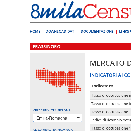
Vai
direttamente
a:
Contenuto
Ricerca
HOME
DOWNLOAD DATI
DOCUMENTAZIONE
LINKS 
.
FRASSINORO
MERCATO 
INDICATORI AI CO
Indicatore
Tasso di occupazione 
Tasso di occupazione 
CERCA UN'ALTRA REGIONE
Tasso di occupazione
Emilia-Romagna
Indice di ricambio occ
Tasso di occupazione 1
CERCA UN'ALTRA PROVINCIA