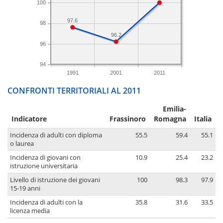
100
97.6
98
96.2
96
94
1991
2001
2011
CONFRONTI TERRITORIALI AL 2011
Emilia-
Indicatore
Frassinoro
Romagna
Italia
Incidenza di adulti con diploma
55.5
59.4
55.1
o laurea
Incidenza di giovani con
10.9
25.4
23.2
istruzione universitaria
Livello di istruzione dei giovani
100
98.3
97.9
15-19 anni
Incidenza di adulti con la
35.8
31.6
33.5
licenza media