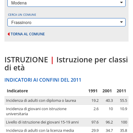
Modena
CERCA UN COMUNE
Frassinoro
TORNA AL COMUNE
ISTRUZIONE
|
Istruzione per classi
di età
INDICATORI AI CONFINI DEL 2011
Indicatore
1991
2001
2011
Incidenza di adulti con diploma o laurea
19.2
40.3
55.5
Incidenza di giovani con istruzione
2.6
10
10.9
universitaria
Livello di istruzione dei giovani 15-19 anni
97.6
96.2
100
Incidenza di adulti con la licenza media
29.9
34.7
35.8