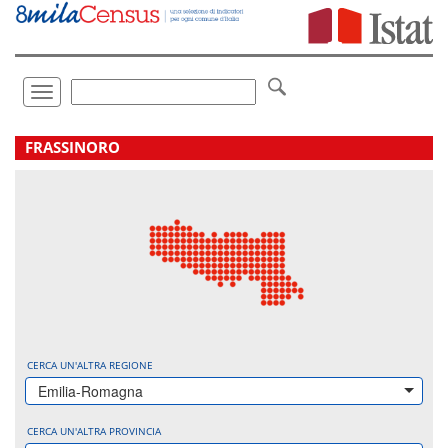
Vai
direttamente
a:
Contenuto
Ricerca
Toggle
navigation
.
FRASSINORO
CERCA UN'ALTRA REGIONE
Emilia-Romagna
CERCA UN'ALTRA PROVINCIA