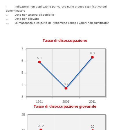
-
Indicatore non applicabile per valore nullo o poco significativo del
denominatore
..
Dato non ancora disponibile
...
Dato non rilevato
....
La mancanza o esiguità del fenomeno rende i valori non significativi
Tasso di disoccupazione
7
6.3
5.9
6
5
3.7
4
3
1991
2001
2011
Tasso di disoccupazione giovanile
25
20.2
20