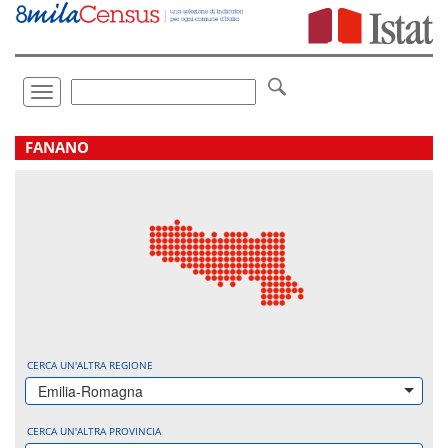
Vai
direttamente
a:
Contenuto
Ricerca
Toggle
navigation
.
FANANO
CERCA UN'ALTRA REGIONE
Emilia-Romagna
CERCA UN'ALTRA PROVINCIA