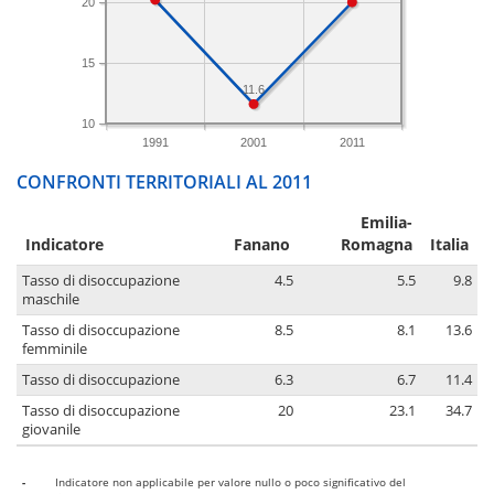
20
15
11.6
10
1991
2001
2011
CONFRONTI TERRITORIALI AL 2011
Emilia-
Indicatore
Fanano
Romagna
Italia
Tasso di disoccupazione
4.5
5.5
9.8
maschile
Tasso di disoccupazione
8.5
8.1
13.6
femminile
Tasso di disoccupazione
6.3
6.7
11.4
Tasso di disoccupazione
20
23.1
34.7
giovanile
-
Indicatore non applicabile per valore nullo o poco significativo del