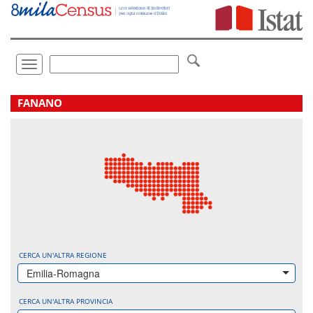
Vai
direttamente
a:
Contenuto
Ricerca
Toggle
navigation
.
FANANO
CERCA UN'ALTRA REGIONE
Emilia-Romagna
CERCA UN'ALTRA PROVINCIA