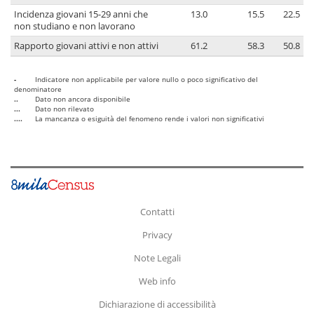
Incidenza giovani 15-29 anni che
13.0
15.5
22.5
non studiano e non lavorano
Rapporto giovani attivi e non attivi
61.2
58.3
50.8
-
Indicatore non applicabile per valore nullo o poco significativo del
denominatore
..
Dato non ancora disponibile
...
Dato non rilevato
....
La mancanza o esiguità del fenomeno rende i valori non significativi
Contatti
Privacy
Note Legali
Web info
Dichiarazione di accessibilità