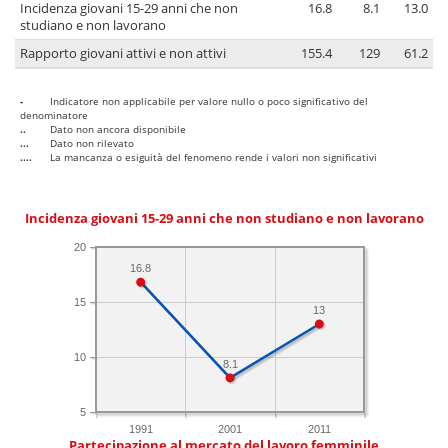
Incidenza giovani 15-29 anni che non
16.8
8.1
13.0
studiano e non lavorano
Rapporto giovani attivi e non attivi
155.4
129
61.2
-
Indicatore non applicabile per valore nullo o poco significativo del
denominatore
..
Dato non ancora disponibile
...
Dato non rilevato
....
La mancanza o esiguità del fenomeno rende i valori non significativi
Incidenza giovani 15-29 anni che non studiano e non lavorano
20
16.8
15
13
10
8.1
5
1991
2001
2011
Partecipazione al mercato del lavoro femminile