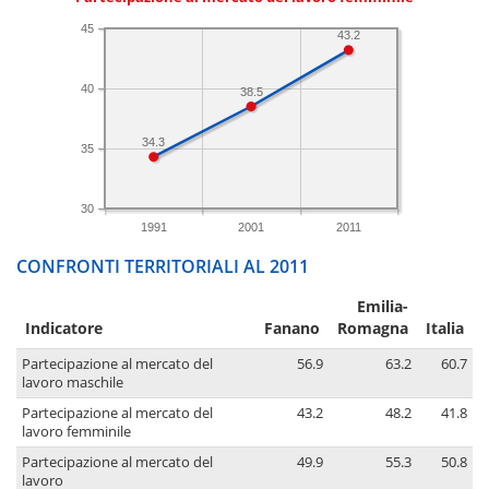
45
43.2
40
38.5
34.3
35
30
1991
2001
2011
CONFRONTI TERRITORIALI AL 2011
Emilia-
Indicatore
Fanano
Romagna
Italia
Partecipazione al mercato del
56.9
63.2
60.7
lavoro maschile
Partecipazione al mercato del
43.2
48.2
41.8
lavoro femminile
Partecipazione al mercato del
49.9
55.3
50.8
lavoro