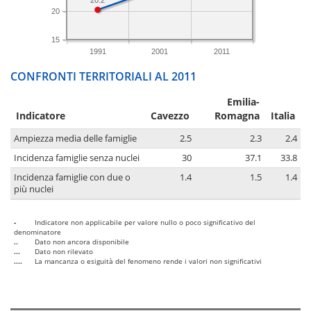
20.2
20
15
1991
2001
2011
CONFRONTI TERRITORIALI AL 2011
Emilia-
Indicatore
Cavezzo
Romagna
Italia
Ampiezza media delle famiglie
2.5
2.3
2.4
Incidenza famiglie senza nuclei
30
37.1
33.8
Incidenza famiglie con due o
1.4
1.5
1.4
più nuclei
-
Indicatore non applicabile per valore nullo o poco significativo del
denominatore
..
Dato non ancora disponibile
...
Dato non rilevato
....
La mancanza o esiguità del fenomeno rende i valori non significativi