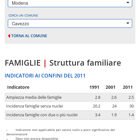
Modena
CERCA UN COMUNE
Cavezzo
TORNA AL COMUNE
FAMIGLIE
|
Struttura familiare
INDICATORI AI CONFINI DEL 2011
Indicatore
1991
2001
2011
Ampiezza media delle famiglie
2.8
2.6
2.5
Incidenza famiglie senza nuclei
20.2
24
30
Incidenza famiglie con due o più nuclei
3.4
1.9
1.4
-
Indicatore non applicabile per valore nullo o poco significativo del
denominatore
..
Dato non ancora disponibile