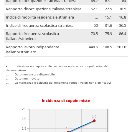
Rapporto occupazione italiana/straniera
68.7
87.1
84
Rapporto disoccupazione italiana/straniera
52.1
22.5
38.5
Indice di mobilità residenziale straniera
...
15.1
16.8
Indice di frequenza scolastica straniera
50
31.6
36.5
Rapporto frequenza scolastica
70.5
75.9
86.4
italiana/straniera
Rapporto lavoro indipendente
448.6
108.5
163.6
italiano/straniero
-
Indicatore non applicabile per valore nullo o poco significativo del
denominatore
..
Dato non ancora disponibile
...
Dato non rilevato
....
La mancanza o esiguità del fenomeno rende i valori non significativi
Incidenza di coppie miste
2.5
1.9
2.0
1.3
1.5