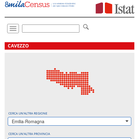
Vai
direttamente
a:
Contenuto
Ricerca
Toggle
navigation
.
CAVEZZO
CERCA UN'ALTRA REGIONE
Emilia-Romagna
CERCA UN'ALTRA PROVINCIA