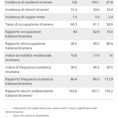
Incidenza di residenti stranieri
126
104.1
67.8
Incidenza di minori stranieri
31.4
24.6
23.4
Incidenza di coppie miste
1.9
3.3
2.4
Tasso di occupazione straniera
60.5
61.1
58.9
Rapporto occupazione
84
82.9
74.9
italiana/straniera
Rapporto disoccupazione
38.5
40.5
80.4
italiana/straniera
Indice di mobilità residenziale
16.8
17.9
16
straniera
Indice di frequenza scolastica
36.5
40.3
39.5
straniera
Rapporto frequenza scolastica
86.4
89.3
112.9
italiana/straniera
Rapporto lavoro indipendente
163.6
187.1
159.2
italiano/straniero
-
Indicatore non applicabile per valore nullo o poco significativo del
denominatore
..
Dato non ancora disponibile