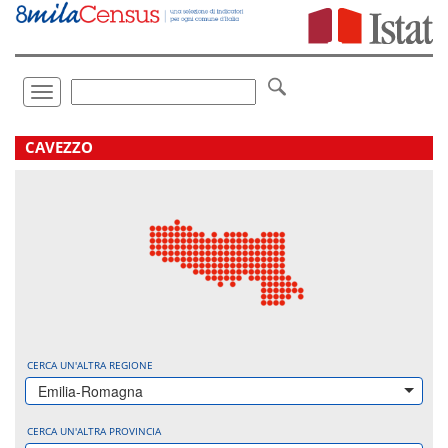
Vai
direttamente
a:
Contenuto
Ricerca
Toggle
navigation
.
CAVEZZO
CERCA UN'ALTRA REGIONE
Emilia-Romagna
CERCA UN'ALTRA PROVINCIA