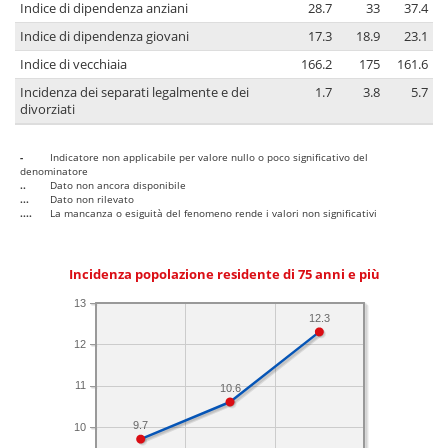
Indice di dipendenza anziani
28.7
33
37.4
Indice di dipendenza giovani
17.3
18.9
23.1
Indice di vecchiaia
166.2
175
161.6
Incidenza dei separati legalmente e dei
1.7
3.8
5.7
divorziati
-
Indicatore non applicabile per valore nullo o poco significativo del
denominatore
..
Dato non ancora disponibile
...
Dato non rilevato
....
La mancanza o esiguità del fenomeno rende i valori non significativi
Incidenza popolazione residente di 75 anni e più
13
12.3
12
11
10.6
9.7
10