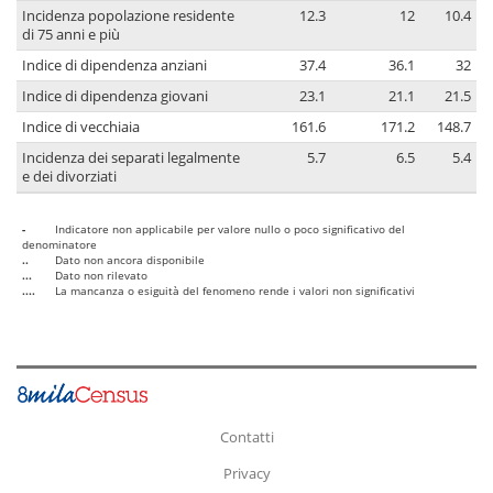
Incidenza popolazione residente
12.3
12
10.4
di 75 anni e più
Indice di dipendenza anziani
37.4
36.1
32
Indice di dipendenza giovani
23.1
21.1
21.5
Indice di vecchiaia
161.6
171.2
148.7
Incidenza dei separati legalmente
5.7
6.5
5.4
e dei divorziati
-
Indicatore non applicabile per valore nullo o poco significativo del
denominatore
..
Dato non ancora disponibile
...
Dato non rilevato
....
La mancanza o esiguità del fenomeno rende i valori non significativi
Contatti
Privacy