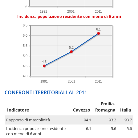
9
1991
2001
2011
Incidenza popolazione residente con meno di 6 anni
6.5
6.1
6.0
5.5
5.2
5.0
4.5
4.5
4.0
1991
2001
2011
CONFRONTI TERRITORIALI AL 2011
Emilia-
Indicatore
Cavezzo
Romagna
Italia
Rapporto di mascolinità
94.1
93.2
93.7
Incidenza popolazione residente
6.1
5.6
5.6
con meno di 6 anni