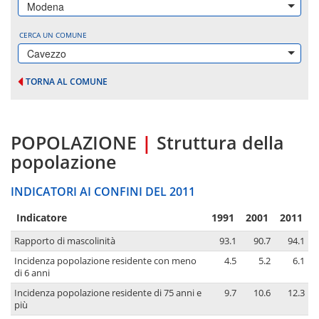
Modena
CERCA UN COMUNE
Cavezzo
TORNA AL COMUNE
POPOLAZIONE
|
Struttura della
popolazione
INDICATORI AI CONFINI DEL 2011
Indicatore
1991
2001
2011
Rapporto di mascolinità
93.1
90.7
94.1
Incidenza popolazione residente con meno
4.5
5.2
6.1
di 6 anni
Incidenza popolazione residente di 75 anni e
9.7
10.6
12.3
più