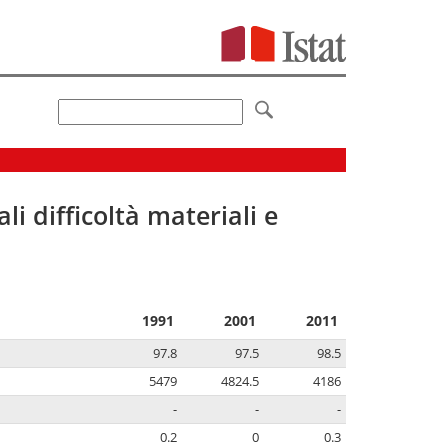
li difficoltà materiali e
1991
2001
2011
97.8
97.5
98.5
5479
4824.5
4186
-
-
-
0.2
0
0.3