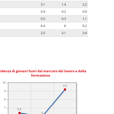
3.1
1.4
2.2
0.4
0.2
0.9
0.5
0.3
1.1
6.4
6
9.2
2.5
3.1
3.4
idenza di giovani fuori dal mercato del lavoro e dalla
formazione
10
9.2
9
8
7
6.4
6