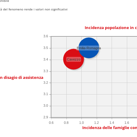
nibile
 del fenomeno rende i valori non significativi
Incidenza popolazione in 
3.6
3.5
Emilia-Romagna
3.4
Cavezzo
3.3
in disagio di assistenza
3.2
3.1
3.0
2.9
0.6
0.8
1.0
1.2
1.4
1.6
Incidenza delle famiglie co