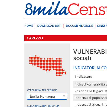
Vai
direttamente
a:
Contenuto
Ricerca
HOME
DOWNLOAD DATI
DOCUMENTAZIONE
LINKS 
.
CAVEZZO
VULNERABI
sociali
INDICATORI AI CO
Indicatore
Indice di vulnerabilità 
CERCA UN'ALTRA REGIONE
Posizione nella graduat
Emilia-Romagna
Incidenza di popolazio
Incidenza di alloggi im
CERCA UN'ALTRA PROVINCIA