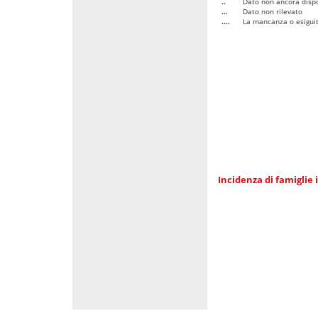
..
Dato non ancora dispo
...
Dato non rilevato
....
La mancanza o esiguità
Incidenza di famiglie 