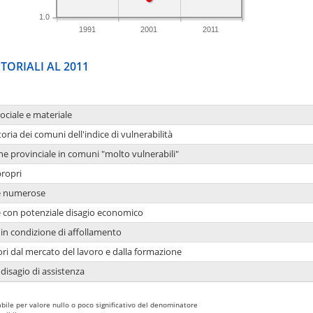
1.0
1991
2001
2011
TORIALI AL 2011
sociale e materiale
oria dei comuni dell'indice di vulnerabilità
ne provinciale in comuni "molto vulnerabili"
propri
ie numerose
ie con potenziale disagio economico
in condizione di affollamento
ori dal mercato del lavoro e dalla formazione
 disagio di assistenza
bile per valore nullo o poco significativo del denominatore