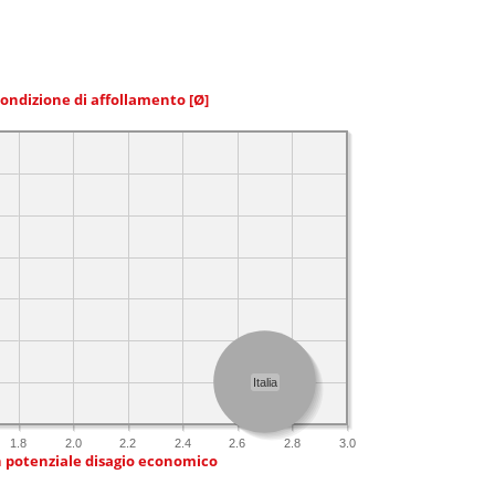
condizione di affollamento
[Ø]
Italia
1.8
2.0
2.2
2.4
2.6
2.8
3.0
n potenziale disagio economico