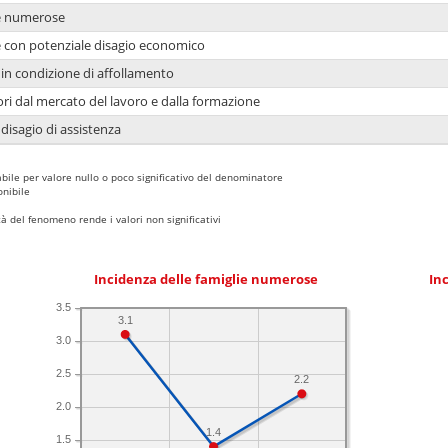
ie numerose
ie con potenziale disagio economico
in condizione di affollamento
ori dal mercato del lavoro e dalla formazione
 disagio di assistenza
bile per valore nullo o poco significativo del denominatore
nibile
 del fenomeno rende i valori non significativi
Incidenza delle famiglie numerose
Inc
3.5
3.1
3.0
2.5
2.2
2.0
1.4
1.5