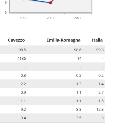
6
5
1991
2001
2011
Cavezzo
Emilia-Romagna
Italia
98.5
98.6
99.3
4186
14
-
-
-
-
0.3
0.2
0.2
2.2
1.3
1.4
0.9
1.1
2.7
1.1
1.1
1.5
9.2
8.3
12.3
3.4
3.5
3