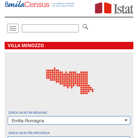
Vai
direttamente
a:
Contenuto
Ricerca
Toggle
navigation
.
VILLA MINOZZO
CERCA UN'ALTRA REGIONE
Emilia-Romagna
CERCA UN'ALTRA PROVINCIA