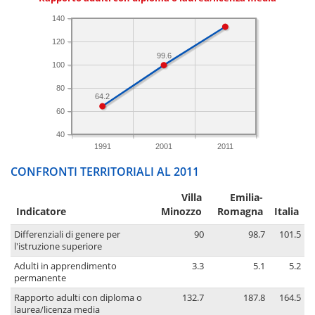
140
120
99.6
100
80
64.2
60
40
1991
2001
2011
CONFRONTI TERRITORIALI AL 2011
Villa
Emilia-
Indicatore
Minozzo
Romagna
Italia
Differenziali di genere per
90
98.7
101.5
l'istruzione superiore
Adulti in apprendimento
3.3
5.1
5.2
permanente
Rapporto adulti con diploma o
132.7
187.8
164.5
laurea/licenza media