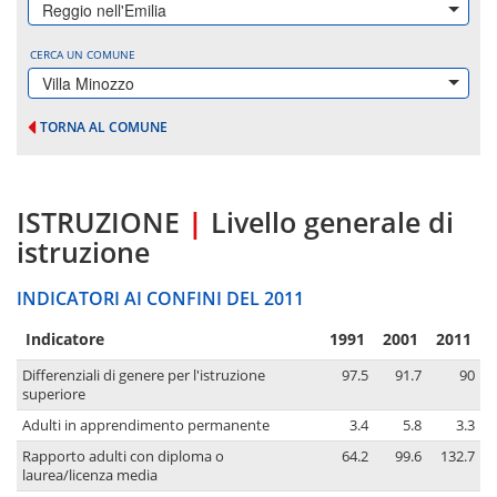
Reggio nell'Emilia
CERCA UN COMUNE
Villa Minozzo
TORNA AL COMUNE
ISTRUZIONE
|
Livello generale di
istruzione
INDICATORI AI CONFINI DEL 2011
Indicatore
1991
2001
2011
Differenziali di genere per l'istruzione
97.5
91.7
90
superiore
Adulti in apprendimento permanente
3.4
5.8
3.3
Rapporto adulti con diploma o
64.2
99.6
132.7
laurea/licenza media