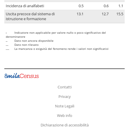
Incidenza di analfabeti
0.5
0.6
1.1
Uscita precoce dal sistema di
13.1
12.7
15.5
istruzione e formazione
-
Indicatore non applicabile per valore nullo o poco significativo del
denominatore
..
Dato non ancora disponibile
...
Dato non rilevato
....
La mancanza o esiguità del fenomeno rende i valori non significativi
Contatti
Privacy
Note Legali
Web info
Dichiarazione di accessibilità