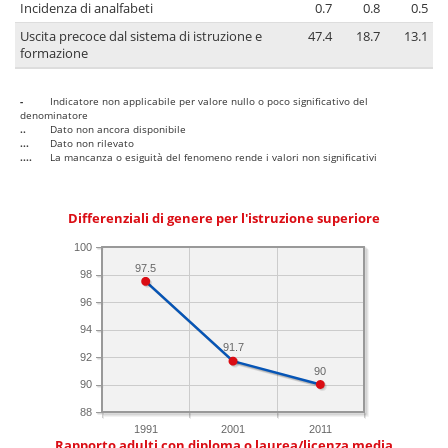
Incidenza di analfabeti
0.7
0.8
0.5
Uscita precoce dal sistema di istruzione e
47.4
18.7
13.1
formazione
-
Indicatore non applicabile per valore nullo o poco significativo del
denominatore
..
Dato non ancora disponibile
...
Dato non rilevato
....
La mancanza o esiguità del fenomeno rende i valori non significativi
Differenziali di genere per l'istruzione superiore
100
97.5
98
96
94
91.7
92
90
90
88
1991
2001
2011
Rapporto adulti con diploma o laurea/licenza media