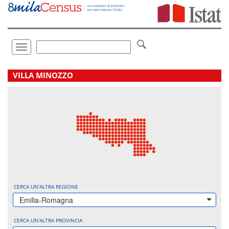
Vai
direttamente
a:
Contenuto
Ricerca
Toggle
navigation
.
VILLA MINOZZO
CERCA UN'ALTRA REGIONE
Emilia-Romagna
CERCA UN'ALTRA PROVINCIA