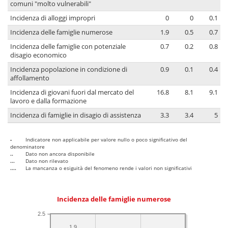
comuni "molto vulnerabili"
Incidenza di alloggi impropri
0
0
0.1
Incidenza delle famiglie numerose
1.9
0.5
0.7
Incidenza delle famiglie con potenziale
0.7
0.2
0.8
disagio economico
Incidenza popolazione in condizione di
0.9
0.1
0.4
affollamento
Incidenza di giovani fuori dal mercato del
16.8
8.1
9.1
lavoro e dalla formazione
Incidenza di famiglie in disagio di assistenza
3.3
3.4
5
-
Indicatore non applicabile per valore nullo o poco significativo del
denominatore
..
Dato non ancora disponibile
...
Dato non rilevato
....
La mancanza o esiguità del fenomeno rende i valori non significativi
Incidenza delle famiglie numerose
2.5
1.9