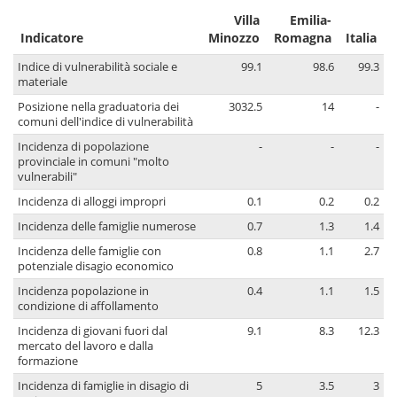
Villa
Emilia-
Indicatore
Minozzo
Romagna
Italia
Indice di vulnerabilità sociale e
99.1
98.6
99.3
materiale
Posizione nella graduatoria dei
3032.5
14
-
comuni dell'indice di vulnerabilità
Incidenza di popolazione
-
-
-
provinciale in comuni "molto
vulnerabili"
Incidenza di alloggi impropri
0.1
0.2
0.2
Incidenza delle famiglie numerose
0.7
1.3
1.4
Incidenza delle famiglie con
0.8
1.1
2.7
potenziale disagio economico
Incidenza popolazione in
0.4
1.1
1.5
condizione di affollamento
Incidenza di giovani fuori dal
9.1
8.3
12.3
mercato del lavoro e dalla
formazione
Incidenza di famiglie in disagio di
5
3.5
3