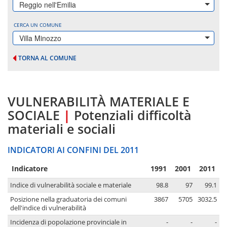
Reggio nell'Emilia
CERCA UN COMUNE
Villa Minozzo
TORNA AL COMUNE
VULNERABILITÀ MATERIALE E
SOCIALE
|
Potenziali difficoltà
materiali e sociali
INDICATORI AI CONFINI DEL 2011
Indicatore
1991
2001
2011
Indice di vulnerabilità sociale e materiale
98.8
97
99.1
Posizione nella graduatoria dei comuni
3867
5705
3032.5
dell'indice di vulnerabilità
Incidenza di popolazione provinciale in
-
-
-