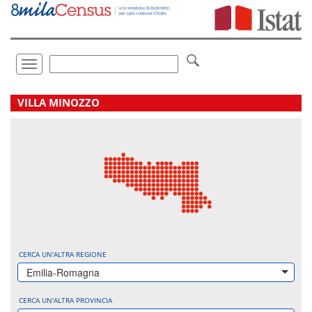
Vai
direttamente
a:
Contenuto
Ricerca
Toggle
navigation
.
VILLA MINOZZO
CERCA UN'ALTRA REGIONE
Emilia-Romagna
CERCA UN'ALTRA PROVINCIA