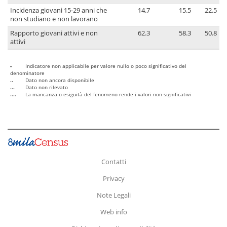
Incidenza giovani 15-29 anni che
14.7
15.5
22.5
non studiano e non lavorano
Rapporto giovani attivi e non
62.3
58.3
50.8
attivi
-
Indicatore non applicabile per valore nullo o poco significativo del
denominatore
..
Dato non ancora disponibile
...
Dato non rilevato
....
La mancanza o esiguità del fenomeno rende i valori non significativi
Contatti
Privacy
Note Legali
Web info