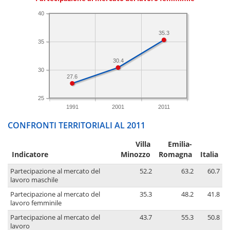
40
35.3
35
30.4
30
27.6
25
1991
2001
2011
CONFRONTI TERRITORIALI AL 2011
Villa
Emilia-
Indicatore
Minozzo
Romagna
Italia
Partecipazione al mercato del
52.2
63.2
60.7
lavoro maschile
Partecipazione al mercato del
35.3
48.2
41.8
lavoro femminile
Partecipazione al mercato del
43.7
55.3
50.8
lavoro