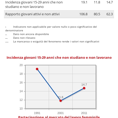
Incidenza giovani 15-29 anni che non
19.1
11.8
14.7
studiano e non lavorano
Rapporto giovani attivi e non attivi
106.8
80.5
62.3
-
Indicatore non applicabile per valore nullo o poco significativo del
denominatore
..
Dato non ancora disponibile
...
Dato non rilevato
....
La mancanza o esiguità del fenomeno rende i valori non significativi
Incidenza giovani 15-29 anni che non studiano e non lavorano
20
18
16
14.7
14
11.8
12
10
1991
2001
2011
Partecipazione al mercato del lavoro femminile