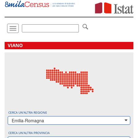
Vai
direttamente
a:
Contenuto
Ricerca
Toggle
navigation
.
VIANO
CERCA UN'ALTRA REGIONE
Emilia-Romagna
CERCA UN'ALTRA PROVINCIA