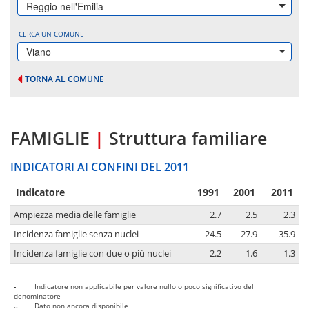
Reggio nell'Emilia
CERCA UN COMUNE
Viano
TORNA AL COMUNE
FAMIGLIE
|
Struttura familiare
INDICATORI AI CONFINI DEL 2011
Indicatore
1991
2001
2011
Ampiezza media delle famiglie
2.7
2.5
2.3
Incidenza famiglie senza nuclei
24.5
27.9
35.9
Incidenza famiglie con due o più nuclei
2.2
1.6
1.3
-
Indicatore non applicabile per valore nullo o poco significativo del
denominatore
..
Dato non ancora disponibile