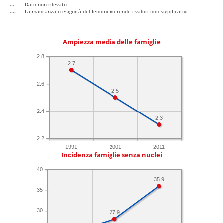
...
Dato non rilevato
....
La mancanza o esiguità del fenomeno rende i valori non significativi
Ampiezza media delle famiglie
2.8
2.7
2.6
2.5
2.4
2.3
2.2
1991
2001
2011
Incidenza famiglie senza nuclei
40
35.9
35
30
27.9