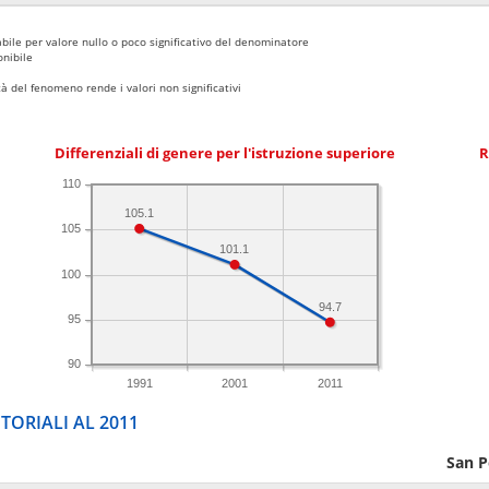
bile per valore nullo o poco significativo del denominatore
nibile
 del fenomeno rende i valori non significativi
Differenziali di genere per l'istruzione superiore
R
110
105.1
105
101.1
100
94.7
95
90
1991
2001
2011
TORIALI AL 2011
San P