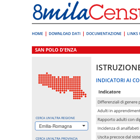
Vai
direttamente
a:
Contenuto
Ricerca
HOME
DOWNLOAD DATI
DOCUMENTAZIONE
LINKS 
.
SAN POLO D'ENZA
ISTRUZION
INDICATORI AI CO
Indicatore
Differenziali di genere 
Adulti in apprendime
CERCA UN'ALTRA REGIONE
Rapporto adulti con di
Emilia-Romagna
Incidenza di analfabeti
Uscita precoce dal sist
CERCA UN'ALTRA PROVINCIA