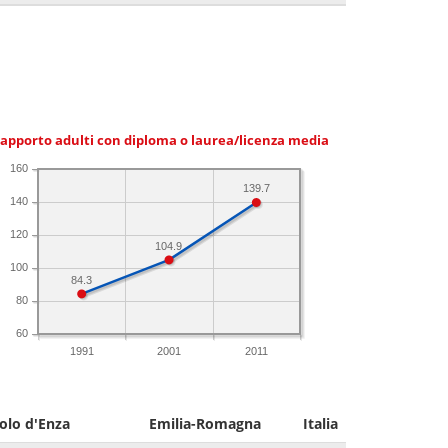
apporto adulti con diploma o laurea/licenza media
160
139.7
140
120
104.9
100
84.3
80
60
1991
2001
2011
olo d'Enza
Emilia-Romagna
Italia