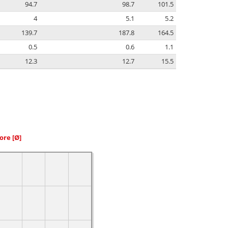
94.7
98.7
101.5
4
5.1
5.2
139.7
187.8
164.5
0.5
0.6
1.1
12.3
12.7
15.5
iore
[Ø]