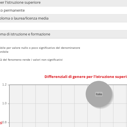
per l'istruzione superiore
nto permanente
ploma o laurea/licenza media
ema di istruzione e formazione
bile per valore nullo o poco significativo del denominatore
nibile
 del fenomeno rende i valori non significativi
Differenziali di genere per l'istruzione super
1.2
Italia
1.0
ti
0.8