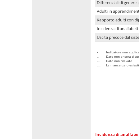
Differenziali di genere 
Adulti in apprendime
Rapporto adulti con di
Incidenza di analfabeti
Uscita precoce dal sist
-
Indicatore non applica
..
Dato non ancora dispo
...
Dato non rilevato
....
La mancanza o esiguità
Incidenza di analfabe