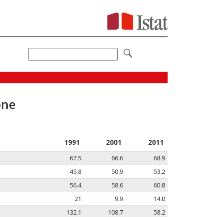
one
1991
2001
2011
67.5
66.6
68.9
45.8
50.9
53.2
56.4
58.6
60.8
21
9.9
14.0
132.1
108.7
58.2