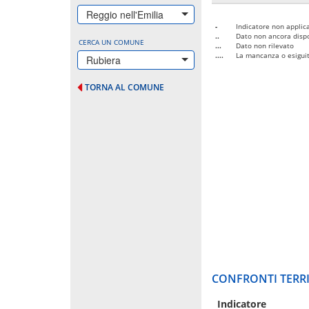
Reggio nell'Emilia
-
Indicatore non applica
..
Dato non ancora dispo
CERCA UN COMUNE
...
Dato non rilevato
....
La mancanza o esiguità
Rubiera
TORNA AL COMUNE
CONFRONTI TERRI
Indicatore