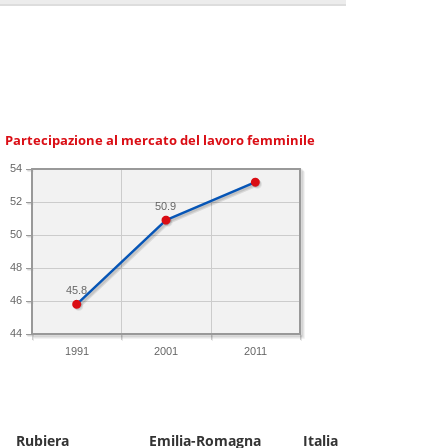
Partecipazione al mercato del lavoro femminile
54
52
50.9
50
48
45.8
46
44
1991
2001
2011
Rubiera
Emilia-Romagna
Italia