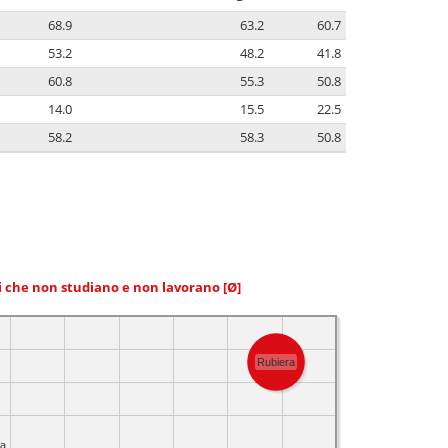
68.9
63.2
60.7
53.2
48.2
41.8
60.8
55.3
50.8
14.0
15.5
22.5
58.2
58.3
50.8
ni che non studiano e non lavorano
[Ø]
Rubiera
na