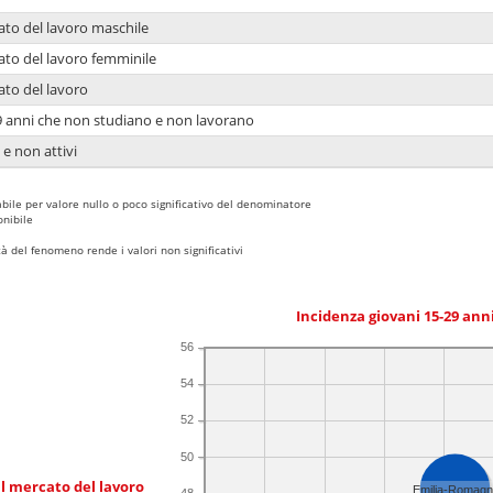
ato del lavoro maschile
ato del lavoro femminile
ato del lavoro
9 anni che non studiano e non lavorano
 e non attivi
bile per valore nullo o poco significativo del denominatore
nibile
 del fenomeno rende i valori non significativi
Incidenza giovani 15-29 an
56
54
52
50
l mercato del lavoro
Emilia-Romag
48