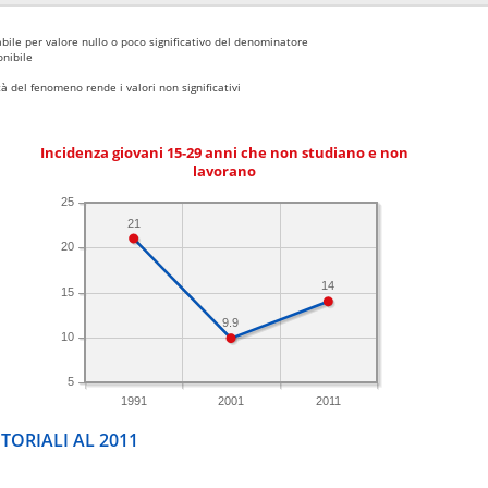
bile per valore nullo o poco significativo del denominatore
nibile
 del fenomeno rende i valori non significativi
Incidenza giovani 15-29 anni che non studiano e non
lavorano
25
21
20
14
15
9.9
10
5
1991
2001
2011
TORIALI AL 2011