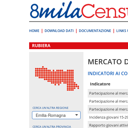
Vai
direttamente
a:
Contenuto
Ricerca
HOME
DOWNLOAD DATI
DOCUMENTAZIONE
LINKS 
.
RUBIERA
MERCATO 
INDICATORI AI CO
Indicatore
Partecipazione al merc
Partecipazione al merc
CERCA UN'ALTRA REGIONE
Partecipazione al merc
Emilia-Romagna
Incidenza giovani 15-2
Rapporto giovani attivi
CERCA UN'ALTRA PROVINCIA