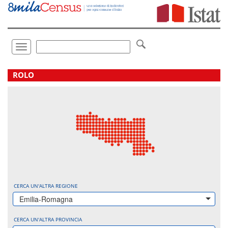
Vai
direttamente
a:
Contenuto
Ricerca
Toggle
navigation
.
ROLO
CERCA UN'ALTRA REGIONE
Emilia-Romagna
CERCA UN'ALTRA PROVINCIA