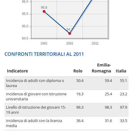
96.0
95.6
95.5
95.0
94.7
94.5
1991
2001
2011
CONFRONTI TERRITORIALI AL 2011
Emilia-
Indicatore
Rolo
Romagna
Italia
Incidenza di adulti con diploma o
50.4
59.4
55.1
laurea
Incidenza di giovani con istruzione
16.3
25.4
23.2
universitaria
Livello di istruzione dei giovani 15-
96.3
98.3
97.9
19 anni
Incidenza di adulti con la licenza
36.4
31.6
33.5
media