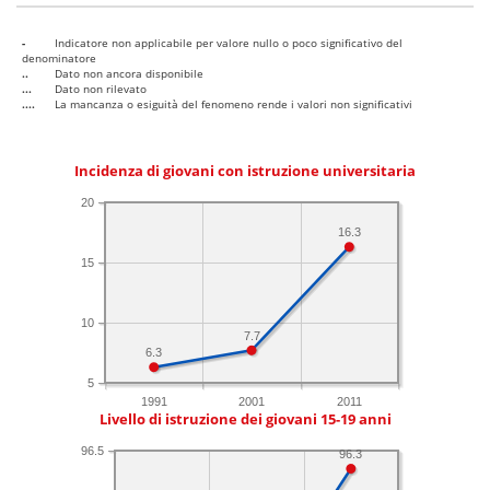
-
Indicatore non applicabile per valore nullo o poco significativo del
denominatore
..
Dato non ancora disponibile
...
Dato non rilevato
....
La mancanza o esiguità del fenomeno rende i valori non significativi
Incidenza di giovani con istruzione universitaria
20
16.3
15
10
7.7
6.3
5
1991
2001
2011
Livello di istruzione dei giovani 15-19 anni
96.5
96.3