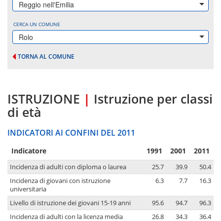
Reggio nell'Emilia
CERCA UN COMUNE
Rolo
TORNA AL COMUNE
ISTRUZIONE
|
Istruzione per classi
di età
INDICATORI AI CONFINI DEL 2011
Indicatore
1991
2001
2011
Incidenza di adulti con diploma o laurea
25.7
39.9
50.4
Incidenza di giovani con istruzione
6.3
7.7
16.3
universitaria
Livello di istruzione dei giovani 15-19 anni
95.6
94.7
96.3
Incidenza di adulti con la licenza media
26.8
34.3
36.4