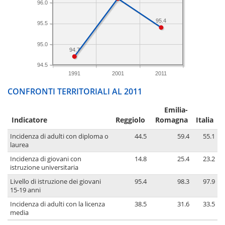
96.0
95.4
95.5
95.0
94.7
94.5
1991
2001
2011
CONFRONTI TERRITORIALI AL 2011
Emilia-
Indicatore
Reggiolo
Romagna
Italia
Incidenza di adulti con diploma o
44.5
59.4
55.1
laurea
Incidenza di giovani con
14.8
25.4
23.2
istruzione universitaria
Livello di istruzione dei giovani
95.4
98.3
97.9
15-19 anni
Incidenza di adulti con la licenza
38.5
31.6
33.5
media