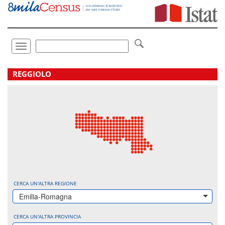
Vai
direttamente
a:
Contenuto
Ricerca
Toggle
navigation
.
REGGIOLO
CERCA UN'ALTRA REGIONE
Emilia-Romagna
CERCA UN'ALTRA PROVINCIA