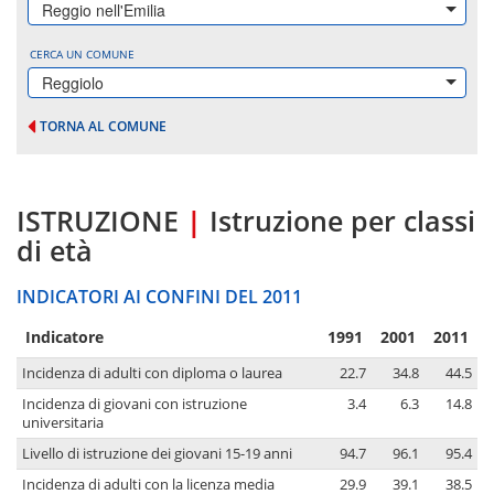
Reggio nell'Emilia
CERCA UN COMUNE
Reggiolo
TORNA AL COMUNE
ISTRUZIONE
|
Istruzione per classi
di età
INDICATORI AI CONFINI DEL 2011
Indicatore
1991
2001
2011
Incidenza di adulti con diploma o laurea
22.7
34.8
44.5
Incidenza di giovani con istruzione
3.4
6.3
14.8
universitaria
Livello di istruzione dei giovani 15-19 anni
94.7
96.1
95.4
Incidenza di adulti con la licenza media
29.9
39.1
38.5