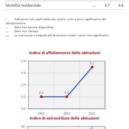
Mobilità residenziale
...
3.7
6.4
-
Indicatore non applicabile per valore nullo o poco significativo del
denominatore
..
Dato non ancora disponibile
...
Dato non rilevato
....
La mancanza o esiguità del fenomeno rende i valori non significativi
Indice di affollamento delle abitazioni
0.8
0.7
0.6
0.4
0.2
0.2
0.2
0.0
1991
2001
2011
Indice di sottoutilizzo delle abitazioni
42
41