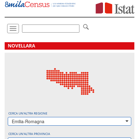
Vai
direttamente
a:
Contenuto
Ricerca
Toggle
navigation
.
NOVELLARA
CERCA UN'ALTRA REGIONE
Emilia-Romagna
CERCA UN'ALTRA PROVINCIA