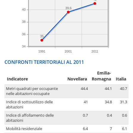
39.6
40
38
36
35
34
1991
2001
2011
CONFRONTI TERRITORIALI AL 2011
Emilia-
Indicatore
Novellara
Romagna
Italia
Metri quadrati per occupante
44.4
44.1
40.7
nelle abitazioni occupate
Indice di sottoutilizzo delle
41
34.8
31.3
abitazioni
Indice di affollamento delle
0.7
0.4
0.6
abitazioni
Mobilità residenziale
6.4
7
6.1