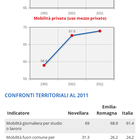
65
1991
2001
2011
Mobilità privata (uso mezzo privato)
70
67.6
65
58.9
60
55
1991
2001
2011
CONFRONTI TERRITORIALI AL 2011
Emilia-
Indicatore
Novellara
Romagna
Italia
Mobilità giornaliera per studio
69
68.9
61.4
o lavoro
Mobilità fuori comune per
31.3
26.2
24.2