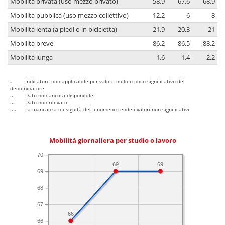
Mobilità privata (uso mezzo privato)
58.9
67.6
68.9
Mobilità pubblica (uso mezzo collettivo)
12.2
6
8
Mobilità lenta (a piedi o in bicicletta)
21.9
20.3
21
Mobilità breve
86.2
86.5
88.2
Mobilità lunga
1.6
1.4
2.2
-
Indicatore non applicabile per valore nullo o poco significativo del
denominatore
..
Dato non ancora disponibile
...
Dato non rilevato
....
La mancanza o esiguità del fenomeno rende i valori non significativi
Mobilità giornaliera per studio o lavoro
70
69
69
69
68
67
66
66