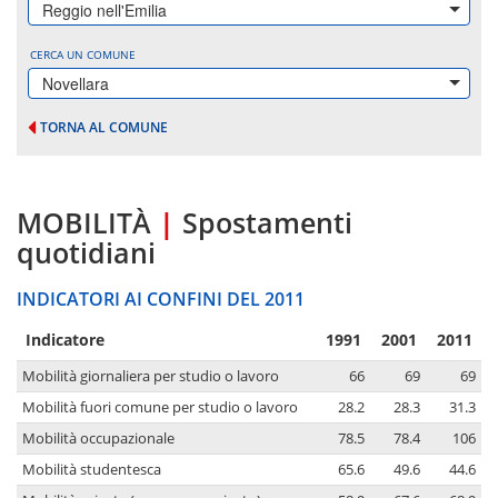
Reggio nell'Emilia
CERCA UN COMUNE
Novellara
TORNA AL COMUNE
MOBILITÀ
|
Spostamenti
quotidiani
INDICATORI AI CONFINI DEL 2011
Indicatore
1991
2001
2011
Mobilità giornaliera per studio o lavoro
66
69
69
Mobilità fuori comune per studio o lavoro
28.2
28.3
31.3
Mobilità occupazionale
78.5
78.4
106
Mobilità studentesca
65.6
49.6
44.6