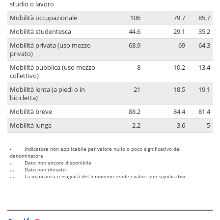
studio o lavoro
Mobilità occupazionale
106
79.7
85.7
Mobilità studentesca
44.6
29.1
35.2
Mobilità privata (uso mezzo
68.9
69
64.3
privato)
Mobilità pubblica (uso mezzo
8
10.2
13.4
collettivo)
Mobilità lenta (a piedi o in
21
18.5
19.1
bicicletta)
Mobilità breve
88.2
84.4
81.4
Mobilità lunga
2.2
3.6
5
-
Indicatore non applicabile per valore nullo o poco significativo del
denominatore
..
Dato non ancora disponibile
...
Dato non rilevato
....
La mancanza o esiguità del fenomeno rende i valori non significativi