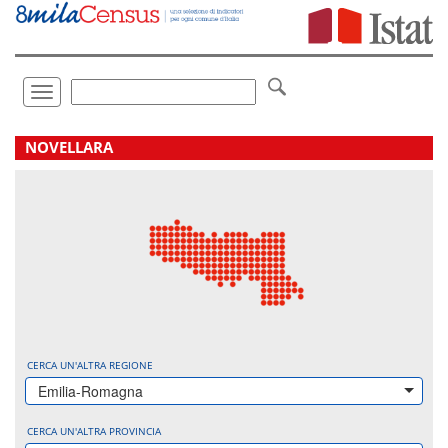
Vai
direttamente
a:
Contenuto
Ricerca
Toggle
navigation
.
NOVELLARA
CERCA UN'ALTRA REGIONE
Emilia-Romagna
CERCA UN'ALTRA PROVINCIA