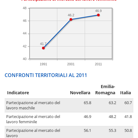
48
46.9
46.2
46
44
41.7
42
40
1991
2001
2011
CONFRONTI TERRITORIALI AL 2011
Emilia-
Indicatore
Novellara
Romagna
Italia
Partecipazione al mercato del
65.8
63.2
60.7
lavoro maschile
Partecipazione al mercato del
46.9
48.2
41.8
lavoro femminile
Partecipazione al mercato del
56.1
55.3
50.8
lavoro