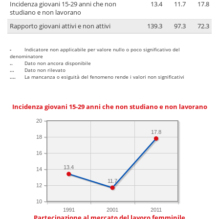
Incidenza giovani 15-29 anni che non
13.4
11.7
17.8
studiano e non lavorano
Rapporto giovani attivi e non attivi
139.3
97.3
72.3
-
Indicatore non applicabile per valore nullo o poco significativo del
denominatore
..
Dato non ancora disponibile
...
Dato non rilevato
....
La mancanza o esiguità del fenomeno rende i valori non significativi
Incidenza giovani 15-29 anni che non studiano e non lavorano
20
17.8
18
16
13.4
14
11.7
12
10
1991
2001
2011
Partecipazione al mercato del lavoro femminile