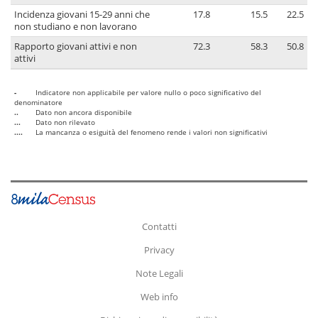
Incidenza giovani 15-29 anni che
17.8
15.5
22.5
non studiano e non lavorano
Rapporto giovani attivi e non
72.3
58.3
50.8
attivi
-
Indicatore non applicabile per valore nullo o poco significativo del
denominatore
..
Dato non ancora disponibile
...
Dato non rilevato
....
La mancanza o esiguità del fenomeno rende i valori non significativi
Contatti
Privacy
Note Legali
Web info