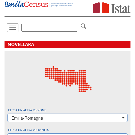
Vai
direttamente
a:
Contenuto
Ricerca
Toggle
navigation
.
NOVELLARA
CERCA UN'ALTRA REGIONE
Emilia-Romagna
CERCA UN'ALTRA PROVINCIA