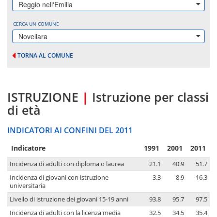
Reggio nell'Emilia
CERCA UN COMUNE
Novellara
TORNA AL COMUNE
ISTRUZIONE
|
Istruzione per classi
di età
INDICATORI AI CONFINI DEL 2011
Indicatore
1991
2001
2011
Incidenza di adulti con diploma o laurea
21.1
40.9
51.7
Incidenza di giovani con istruzione
3.3
8.9
16.3
universitaria
Livello di istruzione dei giovani 15-19 anni
93.8
95.7
97.5
Incidenza di adulti con la licenza media
32.5
34.5
35.4