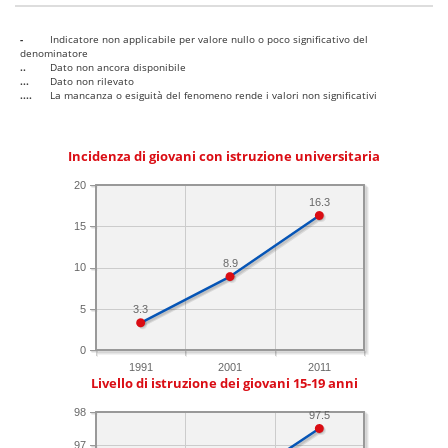
-
Indicatore non applicabile per valore nullo o poco significativo del
denominatore
..
Dato non ancora disponibile
...
Dato non rilevato
....
La mancanza o esiguità del fenomeno rende i valori non significativi
Incidenza di giovani con istruzione universitaria
20
16.3
15
8.9
10
5
3.3
0
1991
2001
2011
Livello di istruzione dei giovani 15-19 anni
98
97.5
97