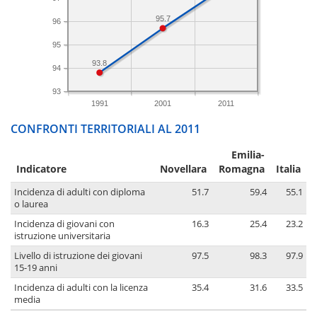
95.7
96
95
93.8
94
93
1991
2001
2011
CONFRONTI TERRITORIALI AL 2011
Emilia-
Indicatore
Novellara
Romagna
Italia
Incidenza di adulti con diploma
51.7
59.4
55.1
o laurea
Incidenza di giovani con
16.3
25.4
23.2
istruzione universitaria
Livello di istruzione dei giovani
97.5
98.3
97.9
15-19 anni
Incidenza di adulti con la licenza
35.4
31.6
33.5
media