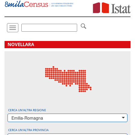
Vai
direttamente
a:
Contenuto
Ricerca
Toggle
navigation
.
NOVELLARA
CERCA UN'ALTRA REGIONE
Emilia-Romagna
CERCA UN'ALTRA PROVINCIA