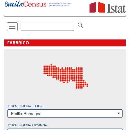
Vai
direttamente
a:
Contenuto
Ricerca
Toggle
navigation
.
FABBRICO
CERCA UN'ALTRA REGIONE
Emilia-Romagna
CERCA UN'ALTRA PROVINCIA