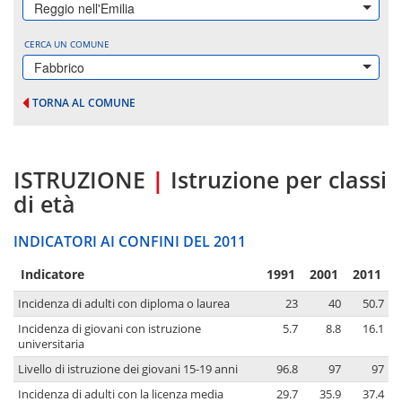
Reggio nell'Emilia
CERCA UN COMUNE
Fabbrico
TORNA AL COMUNE
ISTRUZIONE
|
Istruzione per classi
di età
INDICATORI AI CONFINI DEL 2011
Indicatore
1991
2001
2011
Incidenza di adulti con diploma o laurea
23
40
50.7
Incidenza di giovani con istruzione
5.7
8.8
16.1
universitaria
Livello di istruzione dei giovani 15-19 anni
96.8
97
97
Incidenza di adulti con la licenza media
29.7
35.9
37.4