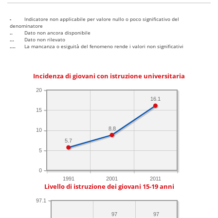
-
Indicatore non applicabile per valore nullo o poco significativo del
denominatore
..
Dato non ancora disponibile
...
Dato non rilevato
....
La mancanza o esiguità del fenomeno rende i valori non significativi
Incidenza di giovani con istruzione universitaria
20
16.1
15
8.8
10
5.7
5
0
1991
2001
2011
Livello di istruzione dei giovani 15-19 anni
97.1
97
97