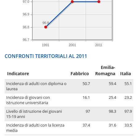
97.0
96.9
96.8
96.8
96.7
1991
2001
2011
CONFRONTI TERRITORIALI AL 2011
Emilia-
Indicatore
Fabbrico
Romagna
Italia
Incidenza di adulti con diploma o
50.7
59.4
55.1
laurea
Incidenza di giovani con
16.1
25.4
23.2
istruzione universitaria
Livello di istruzione dei giovani
97
98.3
97.9
15-19 anni
Incidenza di adulti con la licenza
37.4
31.6
33.5
media