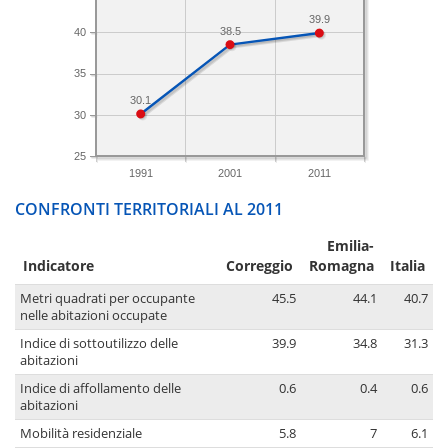
39.9
38.5
40
35
30.1
30
25
1991
2001
2011
CONFRONTI TERRITORIALI AL 2011
Emilia-
Indicatore
Correggio
Romagna
Italia
Metri quadrati per occupante
45.5
44.1
40.7
nelle abitazioni occupate
Indice di sottoutilizzo delle
39.9
34.8
31.3
abitazioni
Indice di affollamento delle
0.6
0.4
0.6
abitazioni
Mobilità residenziale
5.8
7
6.1