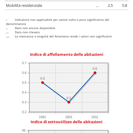
Mobilità residenziale
...
2.5
5.8
-
Indicatore non applicabile per valore nullo o poco significativo del
denominatore
..
Dato non ancora disponibile
...
Dato non rilevato
....
La mancanza o esiguità del fenomeno rende i valori non significativi
Indice di affollamento delle abitazioni
0.7
0.6
0.6
0.5
0.5
0.4
0.3
0.3
0.2
1991
2001
2011
Indice di sottoutilizzo delle abitazioni
45