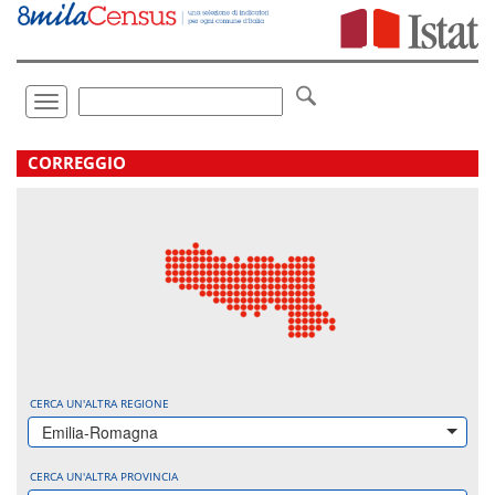
Vai
direttamente
a:
Contenuto
Ricerca
Toggle
navigation
.
CORREGGIO
CERCA UN'ALTRA REGIONE
Emilia-Romagna
CERCA UN'ALTRA PROVINCIA