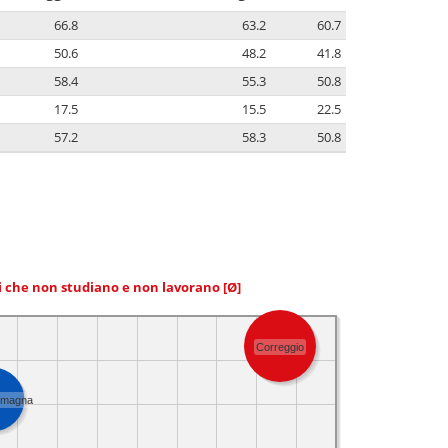
66.8
63.2
60.7
50.6
48.2
41.8
58.4
55.3
50.8
17.5
15.5
22.5
57.2
58.3
50.8
ni che non studiano e non lavorano
[Ø]
Correggio
omagna