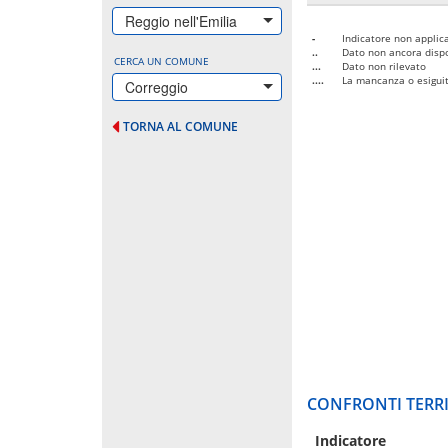
Reggio nell'Emilia
-
Indicatore non applica
..
Dato non ancora dispo
CERCA UN COMUNE
...
Dato non rilevato
....
La mancanza o esiguità
Correggio
TORNA AL COMUNE
CONFRONTI TERRI
Indicatore