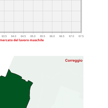
63.5
64.0
64.5
65.0
65.5
66.0
66.5
67.0
67.5
 mercato del lavoro maschile