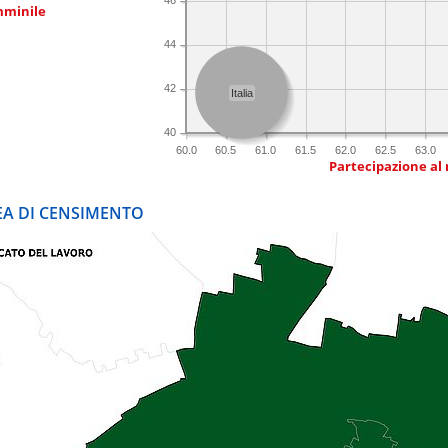
mminile
44
42
Italia
40
60.0
60.5
61.0
61.5
62.0
62.5
63.0
Partecipazione al
REA DI CENSIMENTO