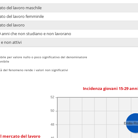
ato del lavoro maschile
ato del lavoro femminile
ato del lavoro
9 anni che non studiano e non lavorano
 e non attivi
bile per valore nullo o poco significativo del denominatore
nibile
 del fenomeno rende i valori non significativi
Incidenza giovani 15-29 an
52
50
Emilia-R
48
l mercato del lavoro
46