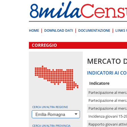
Vai
direttamente
a:
Contenuto
Ricerca
HOME
DOWNLOAD DATI
DOCUMENTAZIONE
LINKS 
.
CORREGGIO
MERCATO 
INDICATORI AI CO
Indicatore
Partecipazione al merc
Partecipazione al merc
CERCA UN'ALTRA REGIONE
Partecipazione al merc
Emilia-Romagna
Incidenza giovani 15-2
Rapporto giovani attivi
CERCA UN'ALTRA PROVINCIA