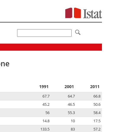
one
1991
2001
2011
67.7
64.7
66.8
45.2
46.5
50.6
56
55.3
58.4
14.8
10
17.5
133.5
83
57.2