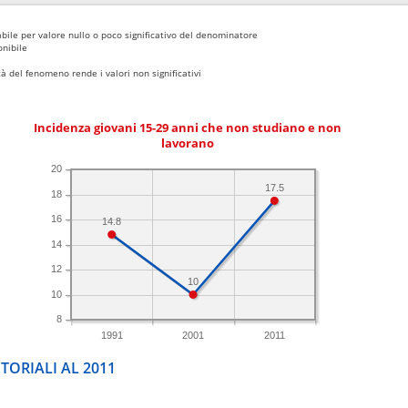
bile per valore nullo o poco significativo del denominatore
nibile
 del fenomeno rende i valori non significativi
Incidenza giovani 15-29 anni che non studiano e non
lavorano
20
17.5
18
16
14.8
14
12
10
10
8
1991
2001
2011
TORIALI AL 2011