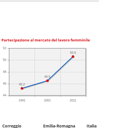
Partecipazione al mercato del lavoro femminile
52
50.6
50
48
46.5
46
45.2
44
1991
2001
2011
Correggio
Emilia-Romagna
Italia