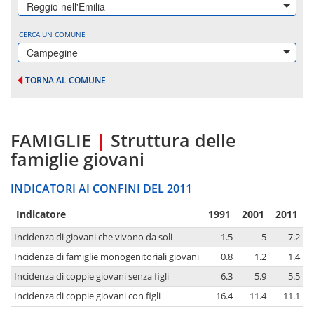
Reggio nell'Emilia
CERCA UN COMUNE
Campegine
TORNA AL COMUNE
FAMIGLIE
|
Struttura delle
famiglie giovani
INDICATORI AI CONFINI DEL 2011
Indicatore
1991
2001
2011
Incidenza di giovani che vivono da soli
1.5
5
7.2
Incidenza di famiglie monogenitoriali giovani
0.8
1.2
1.4
Incidenza di coppie giovani senza figli
6.3
5.9
5.5
Incidenza di coppie giovani con figli
16.4
11.4
11.1