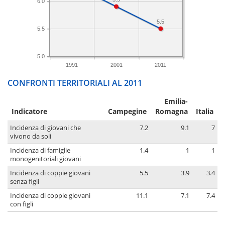
6.0
5.5
5.5
5.0
1991
2001
2011
CONFRONTI TERRITORIALI AL 2011
Emilia-
Indicatore
Campegine
Romagna
Italia
Incidenza di giovani che
7.2
9.1
7
vivono da soli
Incidenza di famiglie
1.4
1
1
monogenitoriali giovani
Incidenza di coppie giovani
5.5
3.9
3.4
senza figli
Incidenza di coppie giovani
11.1
7.1
7.4
con figli