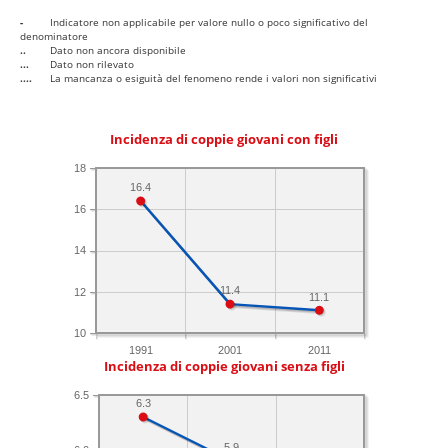
-
Indicatore non applicabile per valore nullo o poco significativo del
denominatore
..
Dato non ancora disponibile
...
Dato non rilevato
....
La mancanza o esiguità del fenomeno rende i valori non significativi
Incidenza di coppie giovani con figli
18
16.4
16
14
11.4
12
11.1
10
1991
2001
2011
Incidenza di coppie giovani senza figli
6.5
6.3
5.9