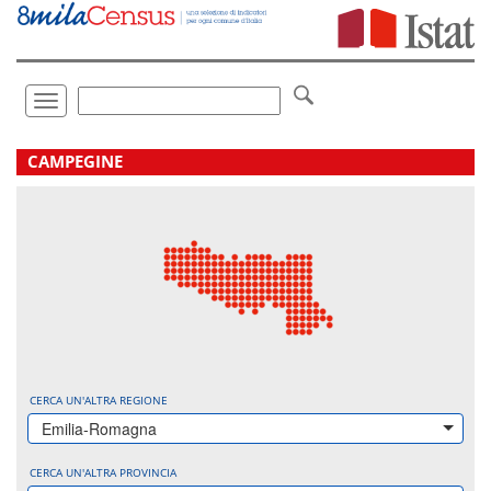
Vai
direttamente
a:
Contenuto
Ricerca
Toggle
navigation
.
CAMPEGINE
CERCA UN'ALTRA REGIONE
Emilia-Romagna
CERCA UN'ALTRA PROVINCIA