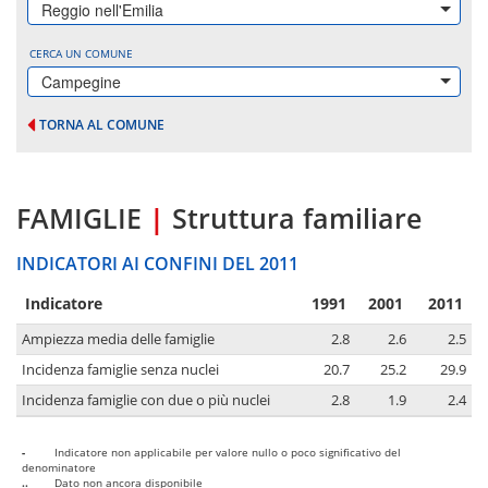
Reggio nell'Emilia
CERCA UN COMUNE
Campegine
TORNA AL COMUNE
FAMIGLIE
|
Struttura familiare
INDICATORI AI CONFINI DEL 2011
Indicatore
1991
2001
2011
Ampiezza media delle famiglie
2.8
2.6
2.5
Incidenza famiglie senza nuclei
20.7
25.2
29.9
Incidenza famiglie con due o più nuclei
2.8
1.9
2.4
-
Indicatore non applicabile per valore nullo o poco significativo del
denominatore
..
Dato non ancora disponibile