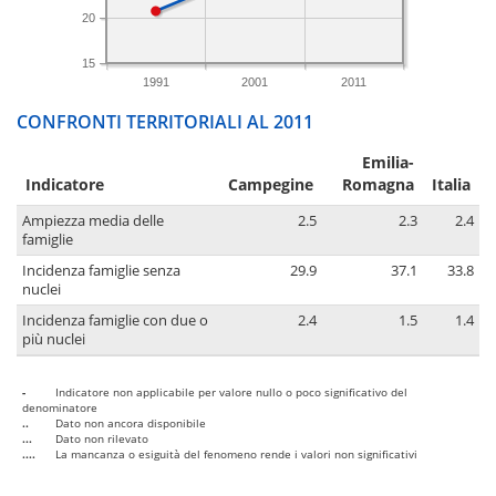
20
15
1991
2001
2011
CONFRONTI TERRITORIALI AL 2011
Emilia-
Indicatore
Campegine
Romagna
Italia
Ampiezza media delle
2.5
2.3
2.4
famiglie
Incidenza famiglie senza
29.9
37.1
33.8
nuclei
Incidenza famiglie con due o
2.4
1.5
1.4
più nuclei
-
Indicatore non applicabile per valore nullo o poco significativo del
denominatore
..
Dato non ancora disponibile
...
Dato non rilevato
....
La mancanza o esiguità del fenomeno rende i valori non significativi