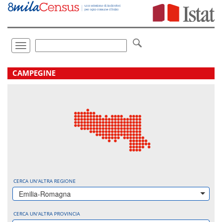
Vai
direttamente
a:
Contenuto
Ricerca
Toggle
navigation
.
CAMPEGINE
CERCA UN'ALTRA REGIONE
Emilia-Romagna
CERCA UN'ALTRA PROVINCIA