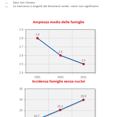
...
Dato non rilevato
....
La mancanza o esiguità del fenomeno rende i valori non significativi
Ampiezza media delle famiglie
2.9
2.8
2.8
2.7
2.6
2.6
2.5
2.5
2.4
1991
2001
2011
Incidenza famiglie senza nuclei
35
29.9
30
25.2
25
20.7