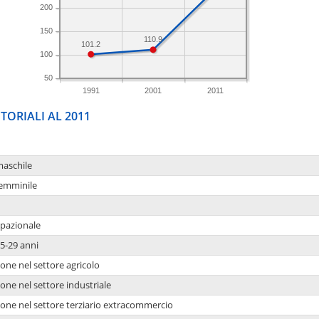
200
150
110.9
101.2
100
50
1991
2001
2011
TORIALI AL 2011
maschile
femminile
upazionale
5-29 anni
one nel settore agricolo
one nel settore industriale
ione nel settore terziario extracommercio