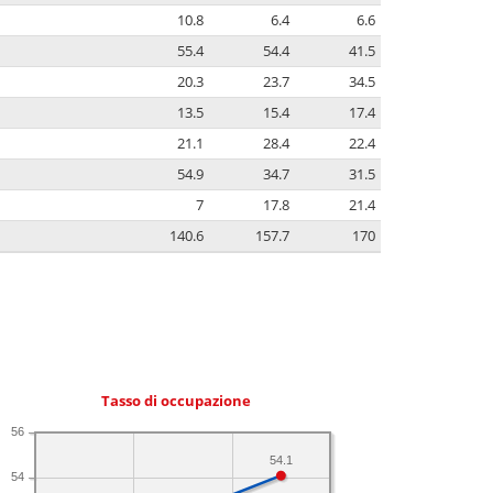
10.8
6.4
6.6
55.4
54.4
41.5
20.3
23.7
34.5
13.5
15.4
17.4
21.1
28.4
22.4
54.9
34.7
31.5
7
17.8
21.4
140.6
157.7
170
Tasso di occupazione
56
54.1
54