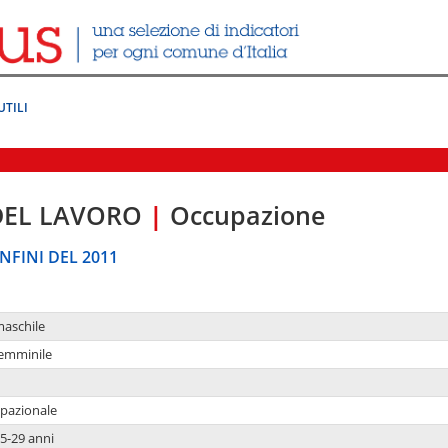
UTILI
DEL LAVORO
|
Occupazione
NFINI DEL 2011
maschile
femminile
upazionale
5-29 anni