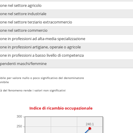
one nel settore agricolo
one nel settore industriale
ione nel settore terziario extracommercio
ione nel settore commercio
one in professioni ad alta-media specializzazione
one in professioni artigiane, operaie o agricole
one in professioni a basso livello di competenza
dipendenti maschi/femmine
bile per valore nullo o poco significativo del denominatore
nibile
 del fenomeno rende i valori non significativi
Indice di ricambio occupazionale
300
240.1
250