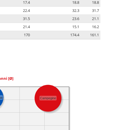
17.4
18.8
18.8
22.4
32.3
31.7
31.5
23.6
21.1
21.4
15.1
16.2
170
174.4
161.1
 anni
[Ø]
na
Campegine