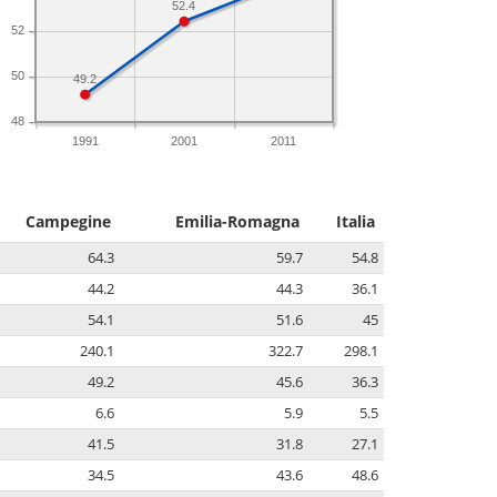
52.4
52
50
49.2
48
1991
2001
2011
Campegine
Emilia-Romagna
Italia
64.3
59.7
54.8
44.2
44.3
36.1
54.1
51.6
45
240.1
322.7
298.1
49.2
45.6
36.3
6.6
5.9
5.5
41.5
31.8
27.1
34.5
43.6
48.6