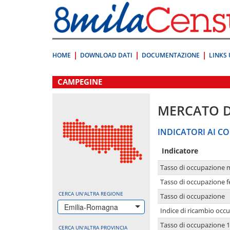
Vai
direttamente
a:
Contenuto
Ricerca
HOME
DOWNLOAD DATI
DOCUMENTAZIONE
LINKS 
.
CAMPEGINE
MERCATO 
INDICATORI AI CO
Indicatore
Tasso di occupazione 
Tasso di occupazione 
CERCA UN'ALTRA REGIONE
Tasso di occupazione
Emilia-Romagna
Indice di ricambio occ
Tasso di occupazione 1
CERCA UN'ALTRA PROVINCIA