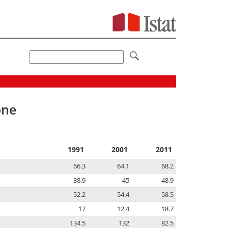
one
1991
2001
2011
66.3
64.1
68.2
38.9
45
48.9
52.2
54.4
58.5
17
12.4
18.7
134.5
132
82.5