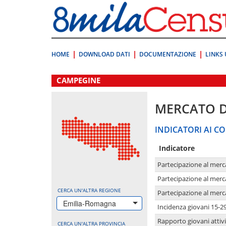
Vai
direttamente
a:
Contenuto
Ricerca
HOME
DOWNLOAD DATI
DOCUMENTAZIONE
LINKS 
.
CAMPEGINE
MERCATO 
INDICATORI AI CO
Indicatore
Partecipazione al merc
Partecipazione al merc
CERCA UN'ALTRA REGIONE
Partecipazione al merc
Emilia-Romagna
Incidenza giovani 15-2
Rapporto giovani attivi
CERCA UN'ALTRA PROVINCIA