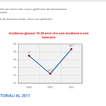
bile per valore nullo o poco significativo del denominatore
nibile
 del fenomeno rende i valori non significativi
Incidenza giovani 15-29 anni che non studiano e non
lavorano
20
18.7
18
17
16
14
12.4
12
10
1991
2001
2011
TORIALI AL 2011