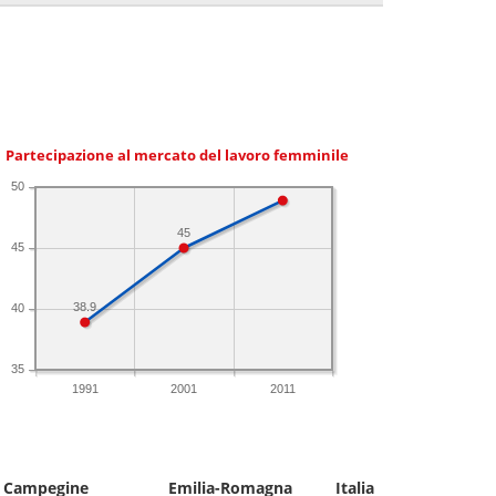
Partecipazione al mercato del lavoro femminile
50
45
45
38.9
40
35
1991
2001
2011
Campegine
Emilia-Romagna
Italia