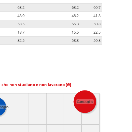
68.2
63.2
60.7
48.9
48.2
41.8
58.5
55.3
50.8
18.7
15.5
22.5
82.5
58.3
50.8
ni che non studiano e non lavorano
[Ø]
Campegine
omagna