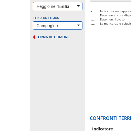
Reggio nell'Emilia
-
Indicatore non applica
..
Dato non ancora dispo
CERCA UN COMUNE
...
Dato non rilevato
....
La mancanza o esiguità
Campegine
TORNA AL COMUNE
CONFRONTI TERRI
Indicatore