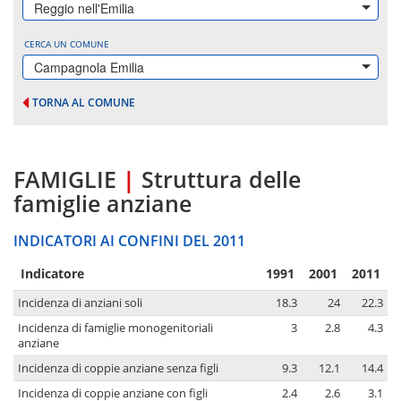
Reggio nell'Emilia
CERCA UN COMUNE
Campagnola Emilia
TORNA AL COMUNE
FAMIGLIE
|
Struttura delle
famiglie anziane
INDICATORI AI CONFINI DEL 2011
Indicatore
1991
2001
2011
Incidenza di anziani soli
18.3
24
22.3
Incidenza di famiglie monogenitoriali
3
2.8
4.3
anziane
Incidenza di coppie anziane senza figli
9.3
12.1
14.4
Incidenza di coppie anziane con figli
2.4
2.6
3.1