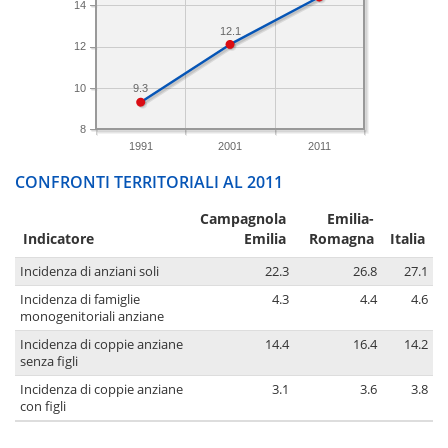
14
12.1
12
10
9.3
8
1991
2001
2011
CONFRONTI TERRITORIALI AL 2011
Campagnola
Emilia-
Indicatore
Emilia
Romagna
Italia
Incidenza di anziani soli
22.3
26.8
27.1
Incidenza di famiglie
4.3
4.4
4.6
monogenitoriali anziane
Incidenza di coppie anziane
14.4
16.4
14.2
senza figli
Incidenza di coppie anziane
3.1
3.6
3.8
con figli