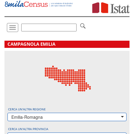
Vai
direttamente
a:
Contenuto
Ricerca
Toggle
navigation
.
CAMPAGNOLA EMILIA
CERCA UN'ALTRA REGIONE
Emilia-Romagna
CERCA UN'ALTRA PROVINCIA