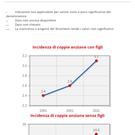
-
Indicatore non applicabile per valore nullo o poco significativo del
denominatore
..
Dato non ancora disponibile
...
Dato non rilevato
....
La mancanza o esiguità del fenomeno rende i valori non significativi
Incidenza di coppie anziane con figli
3.2
3.1
3.0
2.8
2.6
2.6
2.4
2.4
2.2
1991
2001
2011
Incidenza di coppie anziane senza figli
16
14.4