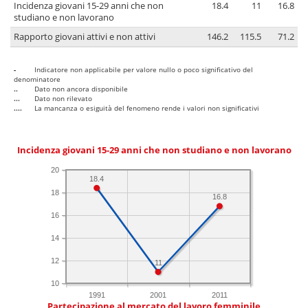
Incidenza giovani 15-29 anni che non
18.4
11
16.8
studiano e non lavorano
Rapporto giovani attivi e non attivi
146.2
115.5
71.2
-
Indicatore non applicabile per valore nullo o poco significativo del
denominatore
..
Dato non ancora disponibile
...
Dato non rilevato
....
La mancanza o esiguità del fenomeno rende i valori non significativi
Incidenza giovani 15-29 anni che non studiano e non lavorano
20
18.4
18
16.8
16
14
12
11
10
1991
2001
2011
Partecipazione al mercato del lavoro femminile