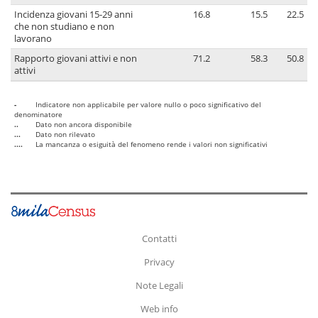
Incidenza giovani 15-29 anni
16.8
15.5
22.5
che non studiano e non
lavorano
Rapporto giovani attivi e non
71.2
58.3
50.8
attivi
-
Indicatore non applicabile per valore nullo o poco significativo del
denominatore
..
Dato non ancora disponibile
...
Dato non rilevato
....
La mancanza o esiguità del fenomeno rende i valori non significativi
Contatti
Privacy
Note Legali
Web info