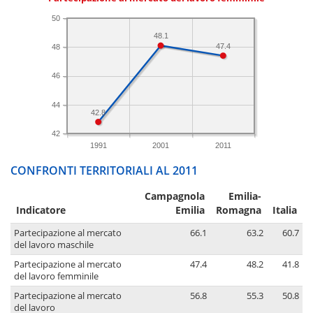
50
48.1
47.4
48
46
44
42.8
42
1991
2001
2011
CONFRONTI TERRITORIALI AL 2011
Campagnola
Emilia-
Indicatore
Emilia
Romagna
Italia
Partecipazione al mercato
66.1
63.2
60.7
del lavoro maschile
Partecipazione al mercato
47.4
48.2
41.8
del lavoro femminile
Partecipazione al mercato
56.8
55.3
50.8
del lavoro