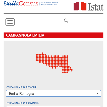
Vai
direttamente
a:
Contenuto
Ricerca
Toggle
navigation
.
CAMPAGNOLA EMILIA
CERCA UN'ALTRA REGIONE
Emilia-Romagna
CERCA UN'ALTRA PROVINCIA