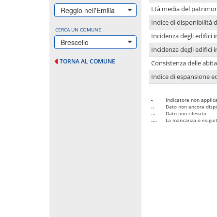
Età media del patrimon
Reggio nell'Emilia
Indice di disponibilità d
CERCA UN COMUNE
Incidenza degli edifici
Brescello
Incidenza degli edifici
TORNA AL COMUNE
Consistenza delle abit
Indice di espansione edi
-
Indicatore non applica
..
Dato non ancora dispo
...
Dato non rilevato
....
La mancanza o esiguità