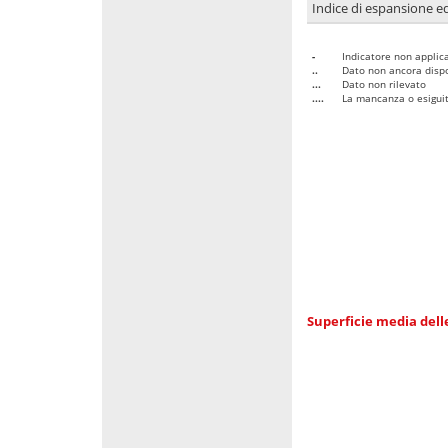
Indice di espansione edi
-
Indicatore non applica
..
Dato non ancora dispo
...
Dato non rilevato
....
La mancanza o esiguità
Superficie media dell