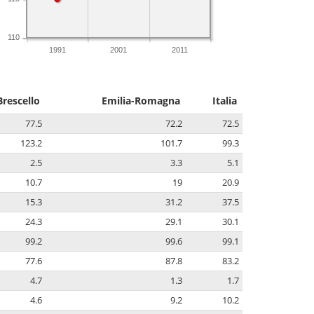
110
1991
2001
2011
Brescello
Emilia-Romagna
Italia
77.5
72.2
72.5
123.2
101.7
99.3
2.5
3.3
5.1
10.7
19
20.9
15.3
31.2
37.5
24.3
29.1
30.1
99.2
99.6
99.1
77.6
87.8
83.2
4.7
1.3
1.7
4.6
9.2
10.2