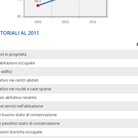
68.3
65
1991
2001
2011
TORIALI AL 2011
oni in proprietà
 abitazioni occupate
 edifici
tivo nei centri abitati
ativo nei nuclei e case sparse
io abitativo recente
ei servizi nell'abitazione
 in buono stato di conservazione
 in pessimo stato di conservazione
azioni storiche occupate