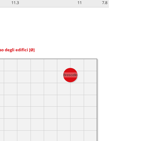
11.3
11
7.8
so degli edifici
[Ø]
Brescello