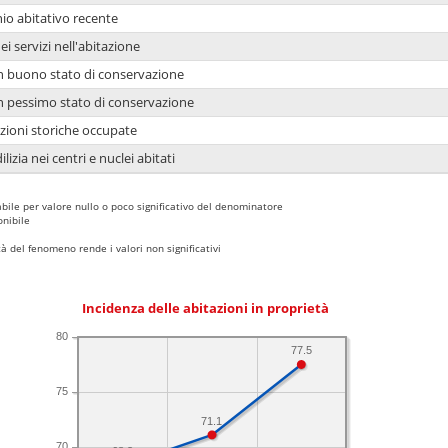
io abitativo recente
ei servizi nell'abitazione
 in buono stato di conservazione
 in pessimo stato di conservazione
azioni storiche occupate
lizia nei centri e nuclei abitati
bile per valore nullo o poco significativo del denominatore
nibile
 del fenomeno rende i valori non significativi
Incidenza delle abitazioni in proprietà
80
77.5
75
71.1
70