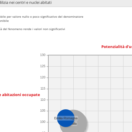
lizia nei centri e nuclei abitati
bile per valore nullo o poco significativo del denominatore
nibile
 del fenomeno rende i valori non significativi
Potenzialità d'u
130
125
120
115
e abitazioni occupate
110
105
Emilia-Romagna
100
Italia