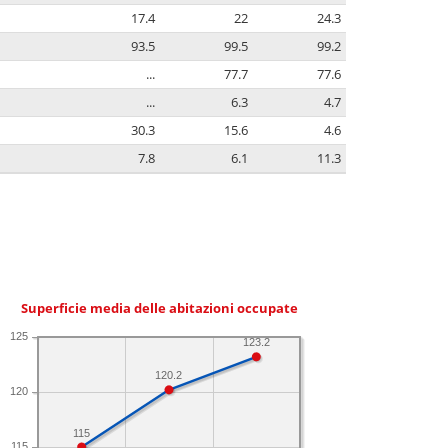
17.4
22
24.3
93.5
99.5
99.2
...
77.7
77.6
...
6.3
4.7
30.3
15.6
4.6
7.8
6.1
11.3
Superficie media delle abitazioni occupate
125
123.2
120.2
120
115
115