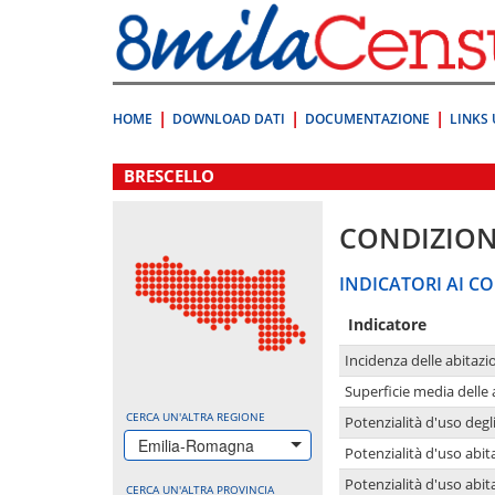
Vai
direttamente
a:
Contenuto
Ricerca
HOME
DOWNLOAD DATI
DOCUMENTAZIONE
LINKS 
.
BRESCELLO
CONDIZION
INDICATORI AI CO
Indicatore
Incidenza delle abitazi
Superficie media delle
CERCA UN'ALTRA REGIONE
Potenzialità d'uso degli
Emilia-Romagna
Potenzialità d'uso abita
Potenzialità d'uso abit
CERCA UN'ALTRA PROVINCIA