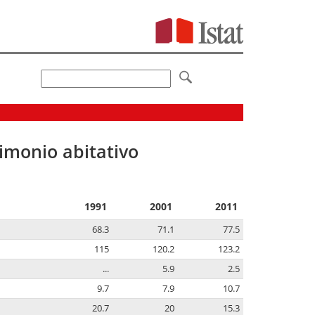
imonio abitativo
1991
2001
2011
68.3
71.1
77.5
115
120.2
123.2
...
5.9
2.5
9.7
7.9
10.7
20.7
20
15.3