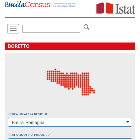
Vai
direttamente
a:
Contenuto
Ricerca
Toggle
navigation
.
BORETTO
CERCA UN'ALTRA REGIONE
Emilia-Romagna
CERCA UN'ALTRA PROVINCIA