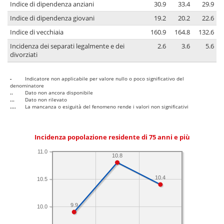
Indice di dipendenza anziani
30.9
33.4
29.9
Indice di dipendenza giovani
19.2
20.2
22.6
Indice di vecchiaia
160.9
164.8
132.6
Incidenza dei separati legalmente e dei
2.6
3.6
5.6
divorziati
-
Indicatore non applicabile per valore nullo o poco significativo del
denominatore
..
Dato non ancora disponibile
...
Dato non rilevato
....
La mancanza o esiguità del fenomeno rende i valori non significativi
Incidenza popolazione residente di 75 anni e più
11.0
10.8
10.4
10.5
9.9
10.0