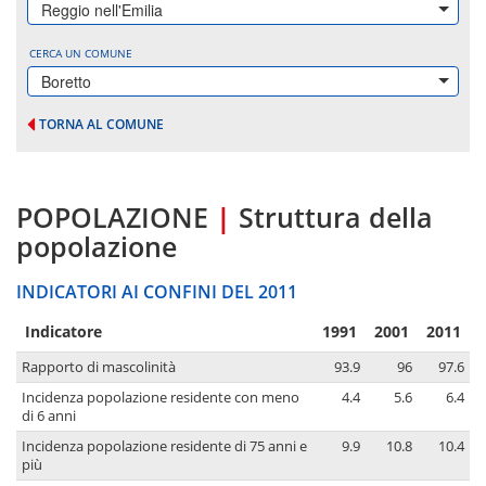
Reggio nell'Emilia
CERCA UN COMUNE
Boretto
TORNA AL COMUNE
POPOLAZIONE
|
Struttura della
popolazione
INDICATORI AI CONFINI DEL 2011
Indicatore
1991
2001
2011
Rapporto di mascolinità
93.9
96
97.6
Incidenza popolazione residente con meno
4.4
5.6
6.4
di 6 anni
Incidenza popolazione residente di 75 anni e
9.9
10.8
10.4
più