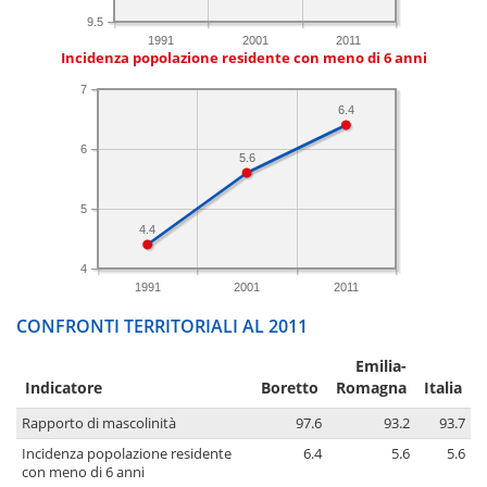
9.5
1991
2001
2011
Incidenza popolazione residente con meno di 6 anni
7
6.4
6
5.6
5
4.4
4
1991
2001
2011
CONFRONTI TERRITORIALI AL 2011
Emilia-
Indicatore
Boretto
Romagna
Italia
Rapporto di mascolinità
97.6
93.2
93.7
Incidenza popolazione residente
6.4
5.6
5.6
con meno di 6 anni