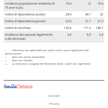
Incidenza popolazione residente di
10.4
12
10.4
75 anni e più
Indice di dipendenza anziani
29.9
36.1
32
Indice di dipendenza giovani
22.6
21.1
21.5
Indice di vecchiaia
132.6
171.2
148.7
Incidenza dei separati legalmente
5.6
6.5
5.4
e dei divorziati
-
Indicatore non applicabile per valore nullo o poco significativo del
denominatore
..
Dato non ancora disponibile
...
Dato non rilevato
....
La mancanza o esiguità del fenomeno rende i valori non significativi
Contatti
Privacy