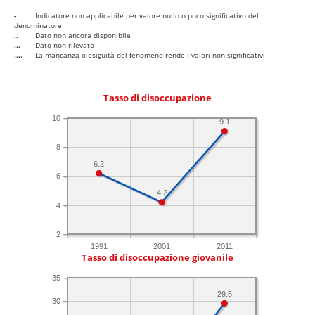
-
Indicatore non applicabile per valore nullo o poco significativo del
denominatore
..
Dato non ancora disponibile
...
Dato non rilevato
....
La mancanza o esiguità del fenomeno rende i valori non significativi
Tasso di disoccupazione
10
9.1
8
6.2
6
4.2
4
2
1991
2001
2011
Tasso di disoccupazione giovanile
35
29.5
30