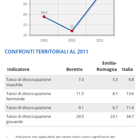
25
18.9
20
15
12
10
1991
2001
2011
CONFRONTI TERRITORIALI AL 2011
Emilia-
Indicatore
Boretto
Romagna
Italia
Tasso di disoccupazione
7.3
5.5
9.8
maschile
Tasso di disoccupazione
11.5
8.1
13.6
femminile
Tasso di disoccupazione
9.1
6.7
11.4
Tasso di disoccupazione
29.5
23.1
34.7
giovanile
-
Indicatore non applicabile per valore nullo o poco significativo del