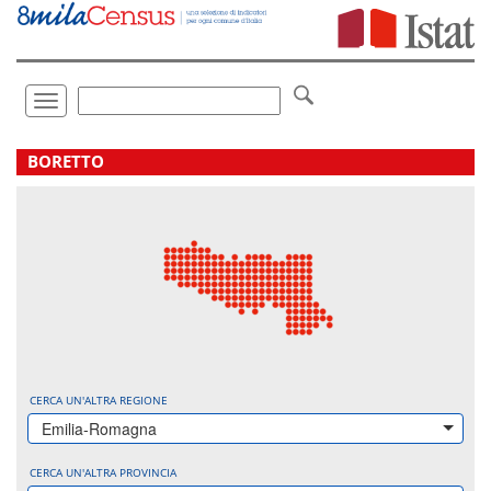
Vai
direttamente
a:
Contenuto
Ricerca
Toggle
navigation
.
BORETTO
CERCA UN'ALTRA REGIONE
Emilia-Romagna
CERCA UN'ALTRA PROVINCIA