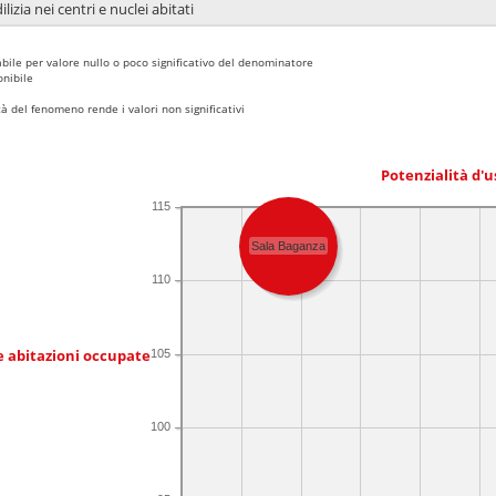
lizia nei centri e nuclei abitati
bile per valore nullo o poco significativo del denominatore
nibile
 del fenomeno rende i valori non significativi
Potenzialità d'u
115
Sala Baganza
110
e abitazioni occupate
105
100