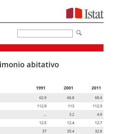
imonio abitativo
1991
2001
2011
62.9
66.8
68.4
112.9
113
112.3
...
3.2
4.9
12.5
12.4
12.7
37
35.4
32.8