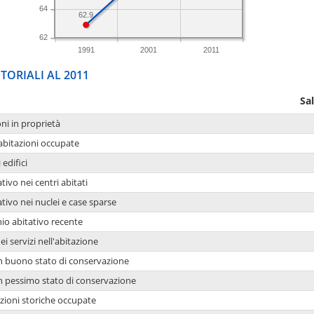
64
62.9
62
1991
2001
2011
TORIALI AL 2011
Sa
oni in proprietà
 abitazioni occupate
 edifici
tivo nei centri abitati
ativo nei nuclei e case sparse
io abitativo recente
ei servizi nell'abitazione
 in buono stato di conservazione
 in pessimo stato di conservazione
azioni storiche occupate