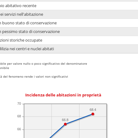
io abitativo recente
ei servizi nell'abitazione
 in buono stato di conservazione
 in pessimo stato di conservazione
azioni storiche occupate
lizia nei centri e nuclei abitati
bile per valore nullo o poco significativo del denominatore
nibile
 del fenomeno rende i valori non significativi
Incidenza delle abitazioni in proprietà
70
68.4
68
66.8
66