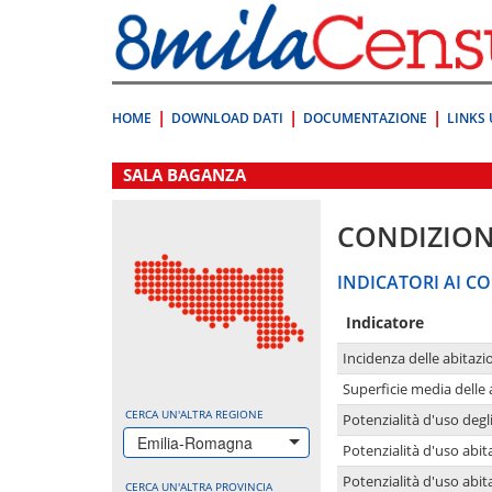
Vai
direttamente
a:
Contenuto
Ricerca
HOME
DOWNLOAD DATI
DOCUMENTAZIONE
LINKS 
.
SALA BAGANZA
CONDIZION
INDICATORI AI CO
Indicatore
Incidenza delle abitazi
Superficie media delle
CERCA UN'ALTRA REGIONE
Potenzialità d'uso degli
Emilia-Romagna
Potenzialità d'uso abita
Potenzialità d'uso abit
CERCA UN'ALTRA PROVINCIA