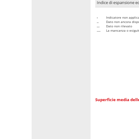
Indice di espansione edi
-
Indicatore non applica
..
Dato non ancora dispo
...
Dato non rilevato
....
La mancanza o esiguità
Superficie media dell