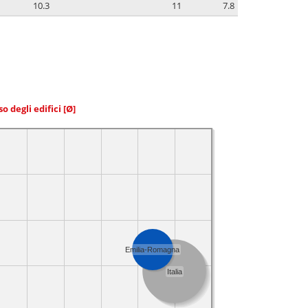
10.3
11
7.8
so degli edifici
[Ø]
Emilia-Romagna
Italia