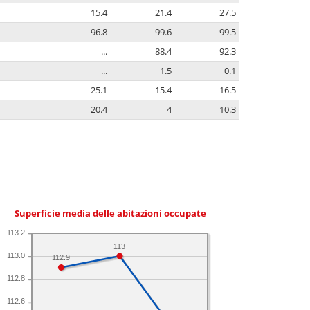
15.4
21.4
27.5
96.8
99.6
99.5
...
88.4
92.3
...
1.5
0.1
25.1
15.4
16.5
20.4
4
10.3
Superficie media delle abitazioni occupate
113.2
113
113.0
112.9
112.8
112.6