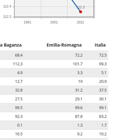
112.4
112.3
112.2
1991
2001
2011
la Baganza
Emilia-Romagna
Italia
68.4
72.2
72.5
112.3
101.7
99.3
4.9
3.3
5.1
12.7
19
20.9
32.8
31.2
37.5
27.5
29.1
30.1
99.5
99.6
99.1
92.3
87.8
83.2
0.1
1.3
1.7
16.5
9.2
10.2