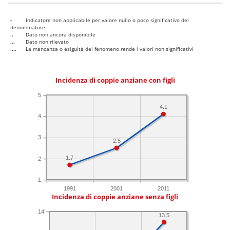
-
Indicatore non applicabile per valore nullo o poco significativo del
denominatore
..
Dato non ancora disponibile
...
Dato non rilevato
....
La mancanza o esiguità del fenomeno rende i valori non significativi
Incidenza di coppie anziane con figli
5
4.1
4
3
2.5
1.7
2
1
1991
2001
2011
Incidenza di coppie anziane senza figli
14
13.5