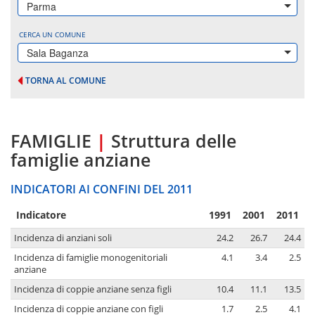
Parma
CERCA UN COMUNE
Sala Baganza
TORNA AL COMUNE
FAMIGLIE
|
Struttura delle
famiglie anziane
INDICATORI AI CONFINI DEL 2011
Indicatore
1991
2001
2011
Incidenza di anziani soli
24.2
26.7
24.4
Incidenza di famiglie monogenitoriali
4.1
3.4
2.5
anziane
Incidenza di coppie anziane senza figli
10.4
11.1
13.5
Incidenza di coppie anziane con figli
1.7
2.5
4.1