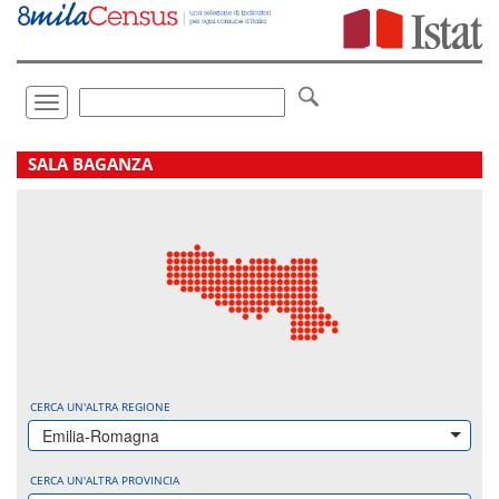
Vai
direttamente
a:
Contenuto
Ricerca
Toggle
navigation
.
SALA BAGANZA
CERCA UN'ALTRA REGIONE
Emilia-Romagna
CERCA UN'ALTRA PROVINCIA