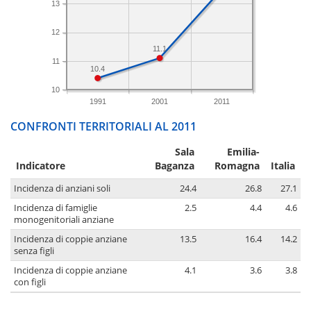
13
12
11.1
11
10.4
10
1991
2001
2011
CONFRONTI TERRITORIALI AL 2011
Sala
Emilia-
Indicatore
Baganza
Romagna
Italia
Incidenza di anziani soli
24.4
26.8
27.1
Incidenza di famiglie
2.5
4.4
4.6
monogenitoriali anziane
Incidenza di coppie anziane
13.5
16.4
14.2
senza figli
Incidenza di coppie anziane
4.1
3.6
3.8
con figli