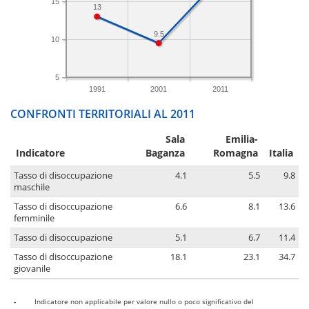
15
13
9.5
10
5
1991
2001
2011
CONFRONTI TERRITORIALI AL 2011
Sala
Emilia-
Indicatore
Baganza
Romagna
Italia
Tasso di disoccupazione
4.1
5.5
9.8
maschile
Tasso di disoccupazione
6.6
8.1
13.6
femminile
Tasso di disoccupazione
5.1
6.7
11.4
Tasso di disoccupazione
18.1
23.1
34.7
giovanile
-
Indicatore non applicabile per valore nullo o poco significativo del