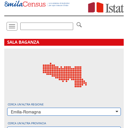
Vai
direttamente
a:
Contenuto
Ricerca
Toggle
navigation
.
SALA BAGANZA
CERCA UN'ALTRA REGIONE
Emilia-Romagna
CERCA UN'ALTRA PROVINCIA