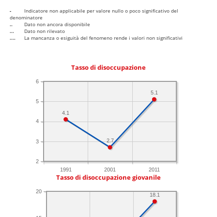
-
Indicatore non applicabile per valore nullo o poco significativo del
denominatore
..
Dato non ancora disponibile
...
Dato non rilevato
....
La mancanza o esiguità del fenomeno rende i valori non significativi
Tasso di disoccupazione
6
5.1
5
4.1
4
2.7
3
2
1991
2001
2011
Tasso di disoccupazione giovanile
20
18.1