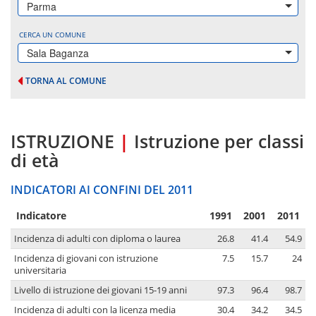
Parma
CERCA UN COMUNE
Sala Baganza
TORNA AL COMUNE
ISTRUZIONE
|
Istruzione per classi
di età
INDICATORI AI CONFINI DEL 2011
Indicatore
1991
2001
2011
Incidenza di adulti con diploma o laurea
26.8
41.4
54.9
Incidenza di giovani con istruzione
7.5
15.7
24
universitaria
Livello di istruzione dei giovani 15-19 anni
97.3
96.4
98.7
Incidenza di adulti con la licenza media
30.4
34.2
34.5