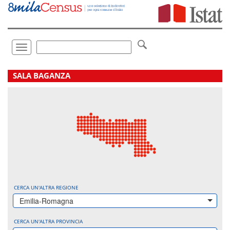
Vai
direttamente
a:
Contenuto
Ricerca
Toggle
navigation
.
SALA BAGANZA
CERCA UN'ALTRA REGIONE
Emilia-Romagna
CERCA UN'ALTRA PROVINCIA