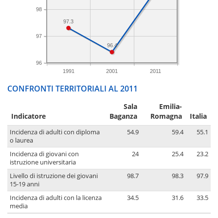
98
97.3
97
96.4
96
1991
2001
2011
CONFRONTI TERRITORIALI AL 2011
Sala
Emilia-
Indicatore
Baganza
Romagna
Italia
Incidenza di adulti con diploma
54.9
59.4
55.1
o laurea
Incidenza di giovani con
24
25.4
23.2
istruzione universitaria
Livello di istruzione dei giovani
98.7
98.3
97.9
15-19 anni
Incidenza di adulti con la licenza
34.5
31.6
33.5
media