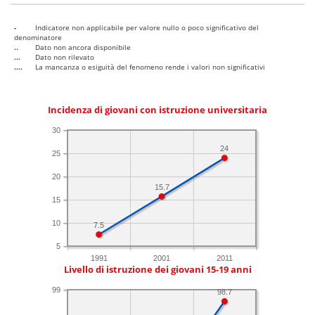
-
Indicatore non applicabile per valore nullo o poco significativo del
denominatore
..
Dato non ancora disponibile
...
Dato non rilevato
....
La mancanza o esiguità del fenomeno rende i valori non significativi
Incidenza di giovani con istruzione universitaria
30
24
25
20
15.7
15
10
7.5
5
1991
2001
2011
Livello di istruzione dei giovani 15-19 anni
99
98.7