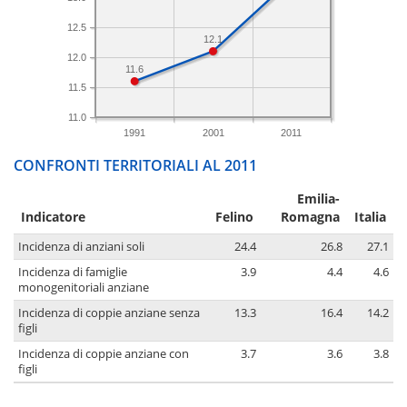
12.5
12.1
12.0
11.6
11.5
11.0
1991
2001
2011
CONFRONTI TERRITORIALI AL 2011
Emilia-
Indicatore
Felino
Romagna
Italia
Incidenza di anziani soli
24.4
26.8
27.1
Incidenza di famiglie
3.9
4.4
4.6
monogenitoriali anziane
Incidenza di coppie anziane senza
13.3
16.4
14.2
figli
Incidenza di coppie anziane con
3.7
3.6
3.8
figli