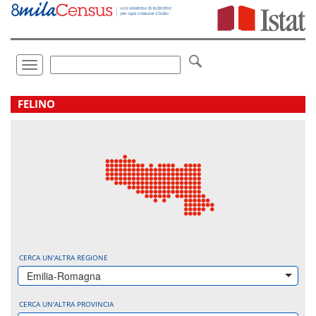
Vai
direttamente
a:
Contenuto
Ricerca
Toggle
navigation
.
FELINO
CERCA UN'ALTRA REGIONE
Emilia-Romagna
CERCA UN'ALTRA PROVINCIA