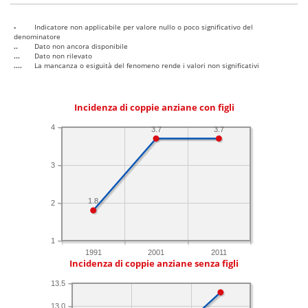
-
Indicatore non applicabile per valore nullo o poco significativo del
denominatore
..
Dato non ancora disponibile
...
Dato non rilevato
....
La mancanza o esiguità del fenomeno rende i valori non significativi
Incidenza di coppie anziane con figli
4
3.7
3.7
3
1.8
2
1
1991
2001
2011
Incidenza di coppie anziane senza figli
13.5
13.0