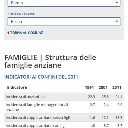
Parma
CERCA UN COMUNE
Felino
TORNA AL COMUNE
FAMIGLIE
|
Struttura delle
famiglie anziane
INDICATORI AI CONFINI DEL 2011
Indicatore
1991
2001
2011
Incidenza di anziani soli
22.3
25.6
24.4
Incidenza di famiglie monogenitoriali
2.7
2.4
3.9
anziane
Incidenza di coppie anziane senza figli
11.6
12.1
13.3
Incidenza di coppie anziane con figli
1.8
3.7
3.7