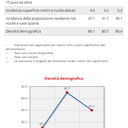
15 anni ed oltre
Incidenza superficie centri e nuclei abitati
4.5
5.2
5.3
Incidenza della popolazione residente nei
37.1
31.7
30.1
nuclei e case sparse
Densità demografica
80.1
80.7
80.4
-
Indicatore non applicabile per valore nullo o poco significativo del
denominatore
..
Dato non ancora disponibile
...
Dato non rilevato
....
La mancanza o esiguità del fenomeno rende i valori non significativi
Densità demografica
80.8
80.7
80.6
80.4
80.4
80.2
80.1