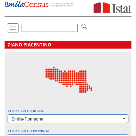
Vai
direttamente
a:
Contenuto
Ricerca
Toggle
navigation
.
ZIANO PIACENTINO
CERCA UN'ALTRA REGIONE
Emilia-Romagna
CERCA UN'ALTRA PROVINCIA