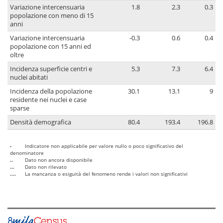
Variazione intercensuaria
1.8
2.3
0.3
popolazione con meno di 15
anni
Variazione intercensuaria
-0.3
0.6
0.4
popolazione con 15 anni ed
oltre
Incidenza superficie centri e
5.3
7.3
6.4
nuclei abitati
Incidenza della popolazione
30.1
13.1
9
residente nei nuclei e case
sparse
Densità demografica
80.4
193.4
196.8
-
Indicatore non applicabile per valore nullo o poco significativo del
denominatore
..
Dato non ancora disponibile
...
Dato non rilevato
....
La mancanza o esiguità del fenomeno rende i valori non significativi