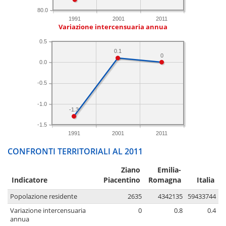
80.0
1991
2001
2011
Variazione intercensuaria annua
0.5
0.1
0
0.0
-0.5
-1.0
-1.3
-1.5
1991
2001
2011
CONFRONTI TERRITORIALI AL 2011
Ziano
Emilia-
Indicatore
Piacentino
Romagna
Italia
Popolazione residente
2635
4342135
59433744
Variazione intercensuaria
0
0.8
0.4
annua