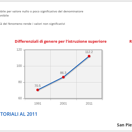
bile per valore nullo o poco significativo del denominatore
nibile
 del fenomeno rende i valori non significativi
Differenziali di genere per l'istruzione superiore
R
120
112.2
100
86.3
80
70.5
60
1991
2001
2011
TORIALI AL 2011
San Pie