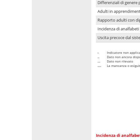
Differenziali di genere 
Adulti in apprendime
Rapporto adulti con di
Incidenza di analfabeti
Uscita precoce dal sist
-
Indicatore non applica
..
Dato non ancora dispo
...
Dato non rilevato
....
La mancanza o esiguità
Incidenza di analfabe