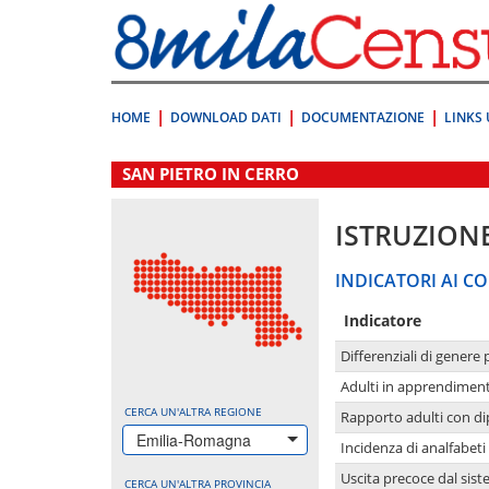
Vai
direttamente
a:
Contenuto
Ricerca
HOME
DOWNLOAD DATI
DOCUMENTAZIONE
LINKS 
.
SAN PIETRO IN CERRO
ISTRUZION
INDICATORI AI CO
Indicatore
Differenziali di genere 
Adulti in apprendime
CERCA UN'ALTRA REGIONE
Rapporto adulti con di
Emilia-Romagna
Incidenza di analfabeti
Uscita precoce dal sist
CERCA UN'ALTRA PROVINCIA