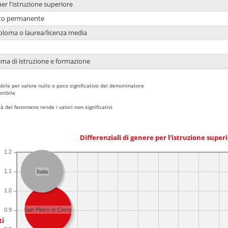
per l'istruzione superiore
nto permanente
ploma o laurea/licenza media
ema di istruzione e formazione
bile per valore nullo o poco significativo del denominatore
nibile
 del fenomeno rende i valori non significativi
Differenziali di genere per l'istruzione super
1.2
1.1
Italia
1.0
0.9
San Pietro in Cerro
ti