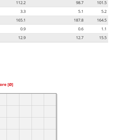
112.2
98.7
101.5
3.3
5.1
5.2
165.1
187.8
164.5
0.9
0.6
1.1
12.9
12.7
15.5
iore
[Ø]