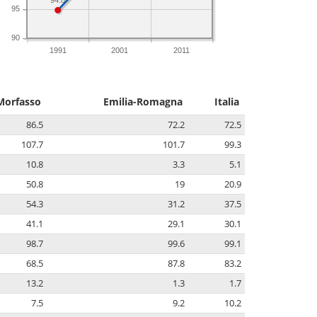
94.8
95
90
1991
2001
2011
Morfasso
Emilia-Romagna
Italia
86.5
72.2
72.5
107.7
101.7
99.3
10.8
3.3
5.1
50.8
19
20.9
54.3
31.2
37.5
41.1
29.1
30.1
98.7
99.6
99.1
68.5
87.8
83.2
13.2
1.3
1.7
7.5
9.2
10.2