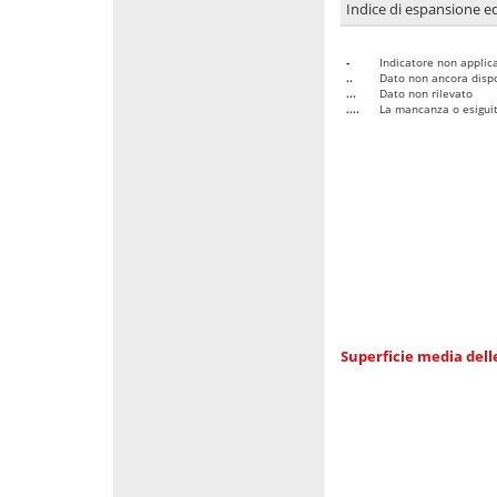
Indice di espansione edi
-
Indicatore non applica
..
Dato non ancora dispo
...
Dato non rilevato
....
La mancanza o esiguità
Superficie media dell