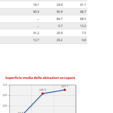
18.1
24.9
41.1
90.3
95.9
98.7
...
84.7
68.5
...
0.7
13.2
31.2
20.9
7.5
12.7
20.2
0.8
Superficie media delle abitazioni occupate
110
107.7
105.9
105
100