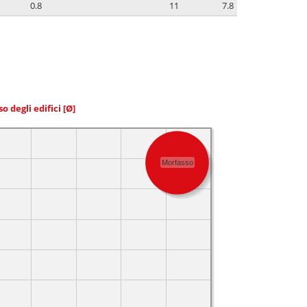
0.8
11
7.8
so degli edifici
[Ø]
Morfasso