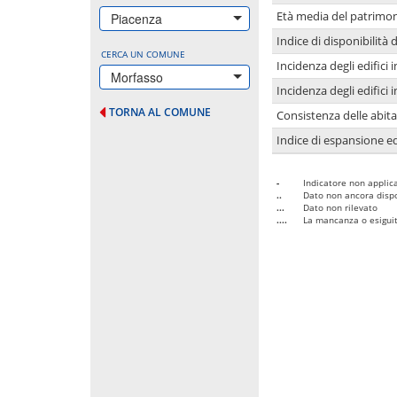
Età media del patrimon
Piacenza
Indice di disponibilità d
CERCA UN COMUNE
Incidenza degli edifici
Morfasso
Incidenza degli edifici
TORNA AL COMUNE
Consistenza delle abit
Indice di espansione edi
-
Indicatore non applica
..
Dato non ancora dispo
...
Dato non rilevato
....
La mancanza o esiguità