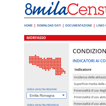
Vai
direttamente
a:
Contenuto
Ricerca
HOME
DOWNLOAD DATI
DOCUMENTAZIONE
LINKS 
.
MORFASSO
CONDIZION
INDICATORI AI CO
Indicatore
Incidenza delle abitazi
Superficie media delle
CERCA UN'ALTRA REGIONE
Potenzialità d'uso degli
Emilia-Romagna
Potenzialità d'uso abita
Potenzialità d'uso abit
CERCA UN'ALTRA PROVINCIA