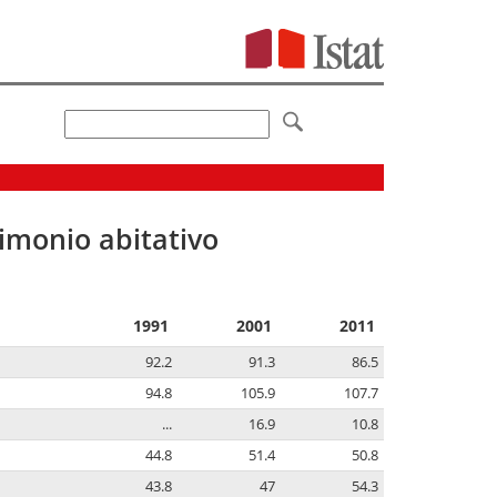
imonio abitativo
1991
2001
2011
92.2
91.3
86.5
94.8
105.9
107.7
...
16.9
10.8
44.8
51.4
50.8
43.8
47
54.3