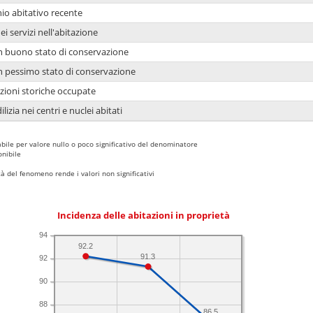
io abitativo recente
ei servizi nell'abitazione
 in buono stato di conservazione
 in pessimo stato di conservazione
azioni storiche occupate
lizia nei centri e nuclei abitati
bile per valore nullo o poco significativo del denominatore
nibile
 del fenomeno rende i valori non significativi
Incidenza delle abitazioni in proprietà
94
92.2
91.3
92
90
88
86.5