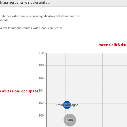
lizia nei centri e nuclei abitati
bile per valore nullo o poco significativo del denominatore
nibile
 del fenomeno rende i valori non significativi
Potenzialità d'u
110
108
106
e abitazioni occupate
104
102
Emilia-Romagna
100
Italia