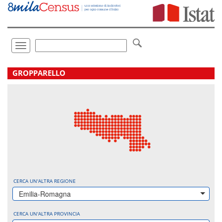
Vai
direttamente
a:
Contenuto
Ricerca
Toggle
navigation
.
GROPPARELLO
CERCA UN'ALTRA REGIONE
Emilia-Romagna
CERCA UN'ALTRA PROVINCIA