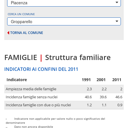
Piacenza
CERCA UN COMUNE
Gropparello
TORNA AL COMUNE
FAMIGLIE
|
Struttura familiare
INDICATORI AI CONFINI DEL 2011
Indicatore
1991
2001
2011
Ampiezza media delle famiglie
2.3
2.2
2
Incidenza famiglie senza nuclei
40.6
39.6
46.6
Incidenza famiglie con due o più nuclei
1.2
1.1
0.9
-
Indicatore non applicabile per valore nullo o poco significativo del
denominatore
..
Dato non ancora disponibile