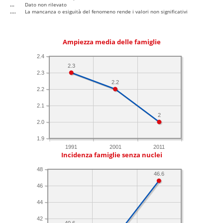
...
Dato non rilevato
....
La mancanza o esiguità del fenomeno rende i valori non significativi
Ampiezza media delle famiglie
2.4
2.3
2.3
2.2
2.2
2.1
2
2.0
1.9
1991
2001
2011
Incidenza famiglie senza nuclei
48
46.6
46
44
42