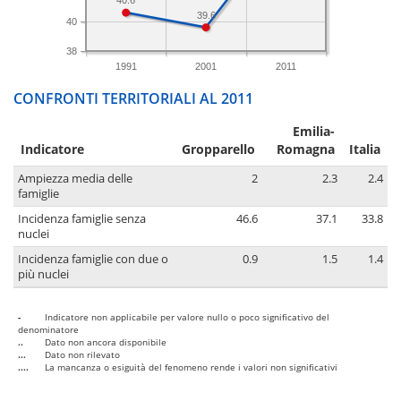
40.6
39.6
40
38
1991
2001
2011
CONFRONTI TERRITORIALI AL 2011
Emilia-
Indicatore
Gropparello
Romagna
Italia
Ampiezza media delle
2
2.3
2.4
famiglie
Incidenza famiglie senza
46.6
37.1
33.8
nuclei
Incidenza famiglie con due o
0.9
1.5
1.4
più nuclei
-
Indicatore non applicabile per valore nullo o poco significativo del
denominatore
..
Dato non ancora disponibile
...
Dato non rilevato
....
La mancanza o esiguità del fenomeno rende i valori non significativi