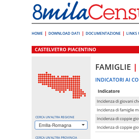
Vai
direttamente
a:
Contenuto
Ricerca
HOME
DOWNLOAD DATI
DOCUMENTAZIONE
LINKS 
.
CASTELVETRO PIACENTINO
FAMIGLIE
|
INDICATORI AI CO
Indicatore
Incidenza di giovani ch
Incidenza di famiglie m
CERCA UN'ALTRA REGIONE
Incidenza di coppie giov
Emilia-Romagna
Incidenza di coppie giov
CERCA UN'ALTRA PROVINCIA