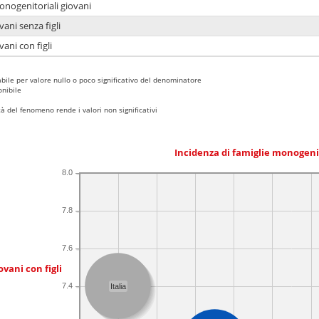
onogenitoriali giovani
ani senza figli
ani con figli
bile per valore nullo o poco significativo del denominatore
nibile
 del fenomeno rende i valori non significativi
Incidenza di famiglie monogeni
8.0
7.8
7.6
ovani con figli
7.4
Italia