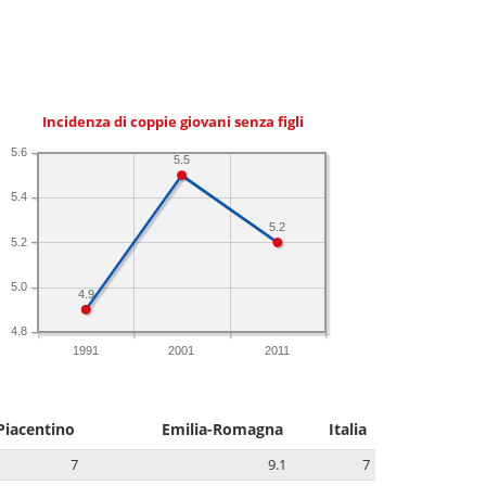
Incidenza di coppie giovani senza figli
5.6
5.5
5.4
5.2
5.2
5.0
4.9
4.8
1991
2001
2011
Piacentino
Emilia-Romagna
Italia
7
9.1
7