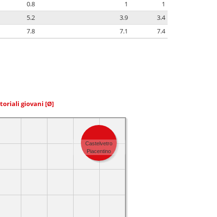
0.8
1
1
5.2
3.9
3.4
7.8
7.1
7.4
toriali giovani
[Ø]
Castelvetro
Piacentino