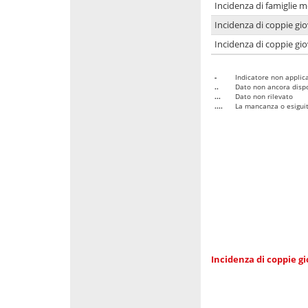
Incidenza di famiglie m
Incidenza di coppie giov
Incidenza di coppie giov
-
Indicatore non applica
..
Dato non ancora dispo
...
Dato non rilevato
....
La mancanza o esiguità
Incidenza di coppie gi