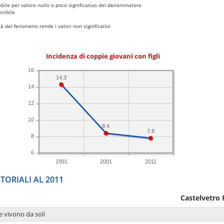
bile per valore nullo o poco significativo del denominatore
nibile
 del fenomeno rende i valori non significativi
Incidenza di coppie giovani con figli
16
14.3
14
12
10
8.4
7.8
8
6
1991
2001
2011
TORIALI AL 2011
Castelvetro 
e vivono da soli